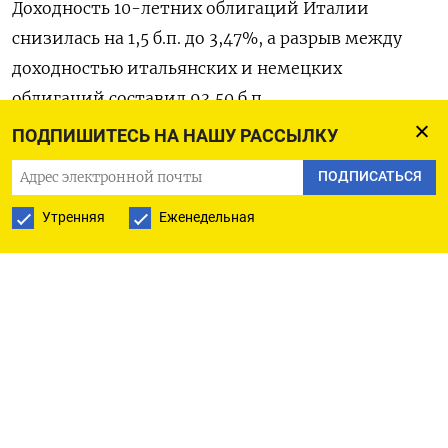
Доходность 10-летних облигаций Италии
снизилась на 1,5 б.п. до 3,47%, а разрыв между
доходностью итальянских и немецких
облигаций составил 93,50 б.п.
ПОДПИШИТЕСЬ НА НАШУ РАССЫЛКУ
Небольшое большинство опрошенных Рейтер
ПОДПИСАТЬСЯ
экономистов считает, что ЕЦБ завершит
длящийся год цикл снижения процентных
Утренняя
Еженедельная
ставок еще одним шагом вниз в сентябре.
Оригинал сообщения на английском языке
доступен по коду: (Стефано Ребаудо)
ПОДПИСАТЬСЯ НА ТЕЛЕГРАМ