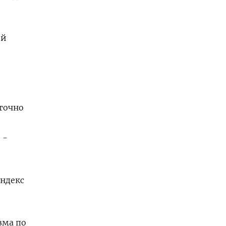
ий
аточно
 -
индекс
зма по