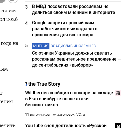
В МВД посоветовали россиянам не
3
 своим
делиться своим мнением в интернете
ря 2026
Google запретит российским
4
разработчикам выкладывать
приложения для всего мира
 года на
5
МНЕНИЯ
ВЛАДИСЛАВ ИНОЗЕМЦЕВ
Союзники Украины должны сделать
россиянам решительное предложение —
до сентябрьских «выборов»
рым
т
жения
печить