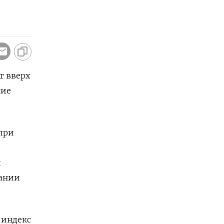
т вверх
ние
при
л
вании
 индекс