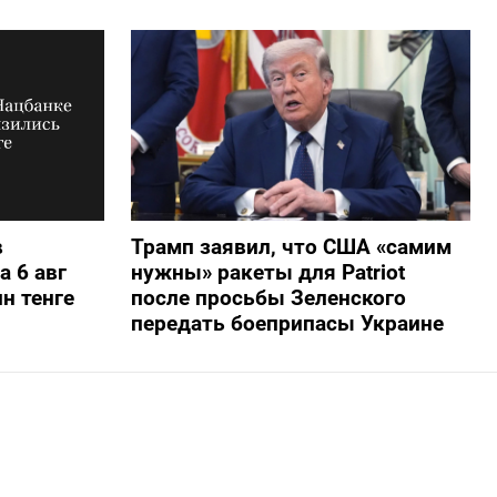
в
Трамп заявил, что США «самим
а 6 авг
нужны» ракеты для Patriot
н тенге
после просьбы Зеленского
передать боеприпасы Украине