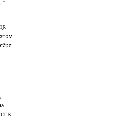
 -
QR-
 этом
тября
,
на
НСПК