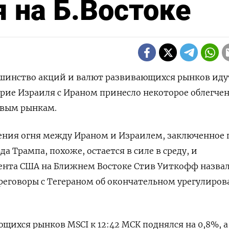
 на Б.Востоке
ьшинство акций и валют развивающихся рынков иду
мирие Израиля с Ираном принесло некоторое облегче
вым рынкам.
ения огня между Ираном и Израилем, заключенное 
а Трампа, похоже, остается в силе в среду, и
ента США на Ближнем Востоке Стив Уиткофф назва
говоры с Тегераном об окончательном урегулиро
щихся рынков MSCI к 12:42 МСК поднялся на 0,8%, а