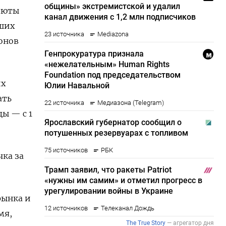
люты
ших
онов
их
ать
цы — с 1
чка за
рынка и
мя,