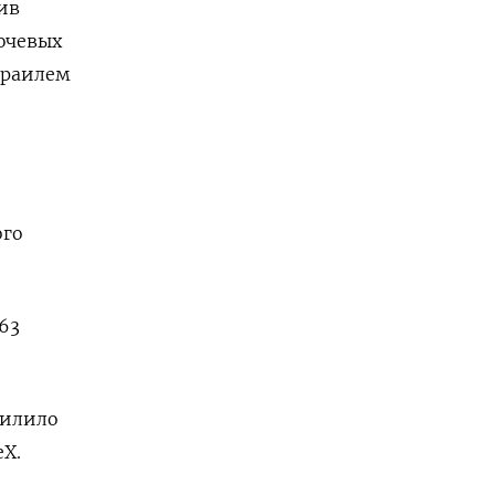
ив
ючевых
зраилем
ого
,63
силило
eX.