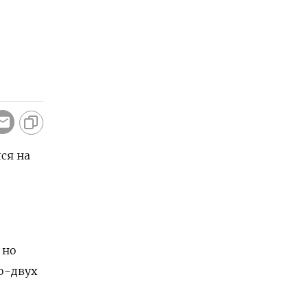
ся на
 но
о-двух