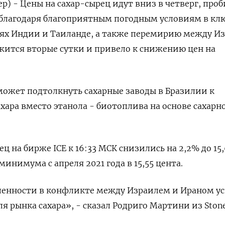
р) - Цены на сахар-сырец идут вниз в четверг, проб
благодаря благоприятным погодным условиям в кл
ях Индии и Таиланде, а также перемирию между И
жится вторые сутки и привело к снижению цен на
ожет подтолкнуть сахарные заводы в Бразилии к
хара вместо этанола - биотоплива на основе сахарн
ц на бирже ICE к 16:33 МСК снизились на 2,2% до 15
минимума с апреля 2021 года в 15,55 цента.
ленности в конфликте между Израилем и Ираном у
я рынка сахара», - сказал Родриго Мартини из Ston