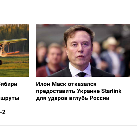
Сибири
Илон Маск отказался
предоставить Украине Starlink
ршруты
для ударов вглубь России
-2