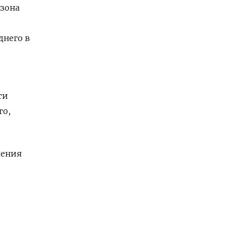
езона
днего в
ти
го,
жения