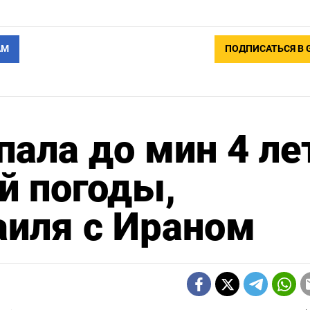
АМ
ПОДПИСАТЬСЯ В 
пала до мин 4 ле
й погоды,
аиля с Ираном