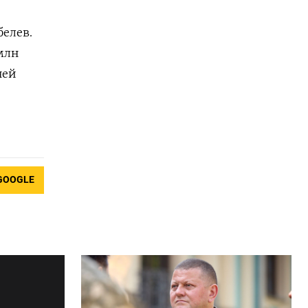
елев.
млн
ней
GOOGLE