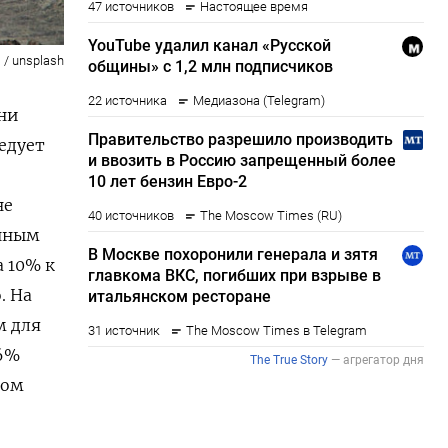
 / unsplash
они
ледует
не
анным
а 10% к
. На
м для
16%
ком