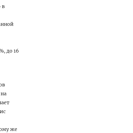
 в
анной
, до 16
ов
 на
чает
ис
тому же