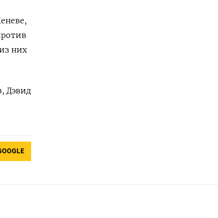
еневе,
против
 из них
, Дэвид
GOOGLE