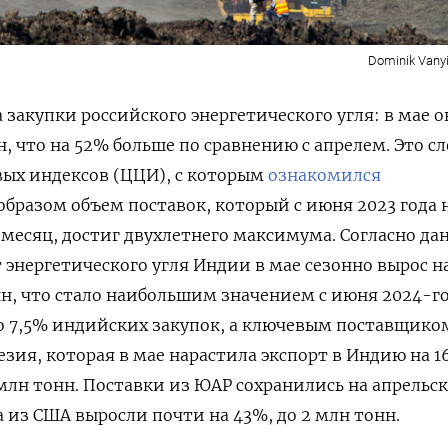
Dominik Vanyi
 закупки российского энергетического угля: в мае 
н, что на 52% больше по сравнению с апрелем. Это с
вых индексов (ЦЦИ), с которым
ознакомился
бразом объем поставок, который с июня 2023 года 
 месяц, достиг двухлетнего максимума. Согласно д
 энергетического угля Индии в мае сезонно вырос н
нн, что стало наибольшим значением с июня 2024-го
о 7,5% индийских закупок, а ключевым поставщико
езия, которая в мае нарастила экспорт в Индию на 
 млн тонн. Поставки из ЮАР сохранились на апрельс
 а из США выросли почти на 43%, до 2 млн тонн.