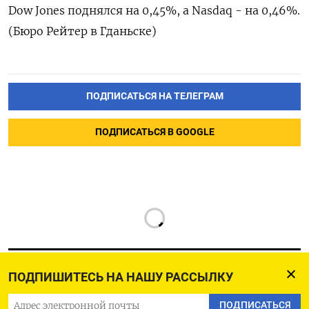
Dow Jones поднялся на 0,45%, а Nasdaq - на 0,46%.
(Бюро Рейтер в Гданьске)
ПОДПИСАТЬСЯ НА ТЕЛЕГРАМ
ПОДПИСАТЬСЯ В GOOGLE
ПОДПИШИТЕСЬ НА НАШУ РАССЫЛКУ
ПОДПИСАТЬСЯ
РУССКАЯ СЛУЖБА