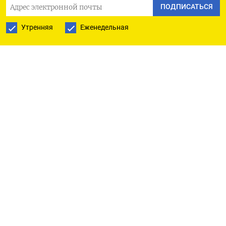
ПОДПИСАТЬСЯ
серьезный шаг», - сказал он журналистам.
Утренняя
Еженедельная
Сбербанк видит много признаков того, что
экономика стала резко тормозить, даже при
том, что Банк России уже снизил ключевую
ставку.
Оценивая перспективы банковского кризиса на
фоне роста неплатежей по кредитам и высоких
ставок, Греф сказал, что для этого нет
оснований.
Банковский сектор — это производная
экономики, и в нем случаются проблемы,
характерные для всех отраслей, сказал глава