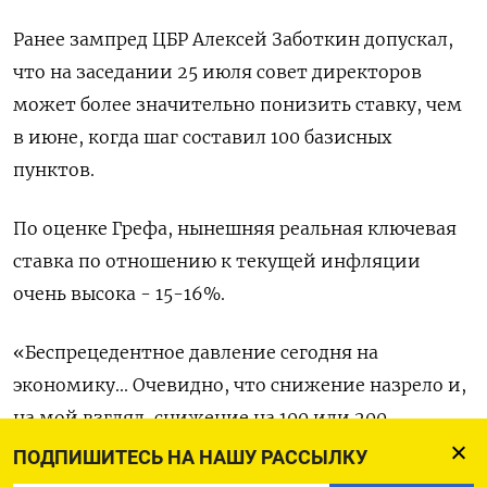
Ранее зампред ЦБР Алексей Заботкин допускал,
что на заседании 25 июля совет директоров
может более значительно понизить ставку, чем
в июне, когда шаг составил 100 базисных
пунктов.
По оценке Грефа, нынешняя реальная ключевая
ставка по отношению к текущей инфляции
очень высока - 15-16%.
«Беспрецедентное давление сегодня на
экономику... Очевидно, что снижение назрело и,
на мой взгляд, снижение на 100 или 200
базисных пунктов, оно будет совершенно
ПОДПИШИТЕСЬ НА НАШУ РАССЫЛКУ
неощутимо. Нужно делать значительно более