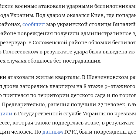
ийские военные атаковали ударными беспилотникам
ода Украины. Под ударом оказался Киев, где попада
районах,
сообщил
мэр украинской столицы Виталий
 районе повреждения получили административное з
й резервуар. В Соломенской районе обломки беспило
в Голосеевском в результате удара была выведена из
ех случаях обошлось без пострадавших.
ики атаковали жилые кварталы. В Шевченковском р
я дрона загорелись квартиры на 8 этаже 9-этажного
р пришелся по территории детского сада и по торго
. Предварительно, ранения получили 27 человек, в 
щили
в Государственной службе Украины по чрезв
ессе, которая также подверглась атаке, в результате
дин человек. По
данным
ГСЧС, были повреждены де