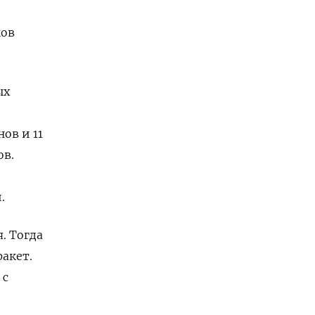
ков
ых
ов и 11
ов.
.
. Тогда
акет.
 с