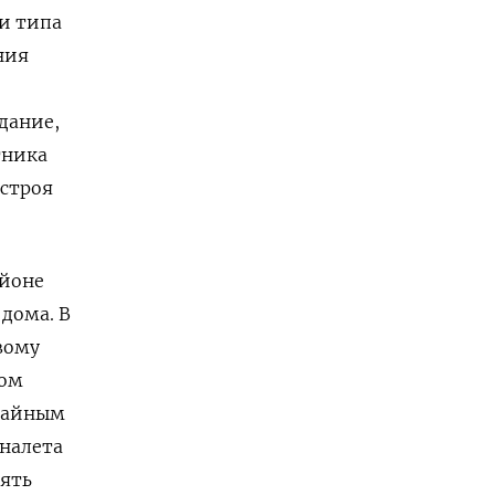
и типа
ния
дание,
тника
 строя
айоне
 дома. В
вому
том
ычайным
 налета
сять