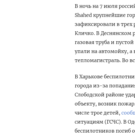
В ночь на 7 июля росс
Shahed
крупнейшие гор
зафиксировали в трех 
Кличко. В Деснянском
газовая труба и пусто
упали на автомойку, а 
тепломагистраль. Во вс
В Харькове беспилотн
города из-за попадани
Слободской районе уда
объекту, возник пожар
числе трое детей,
сооб
ситуациям (ГСЧС). В Од
беспилотников погиб о