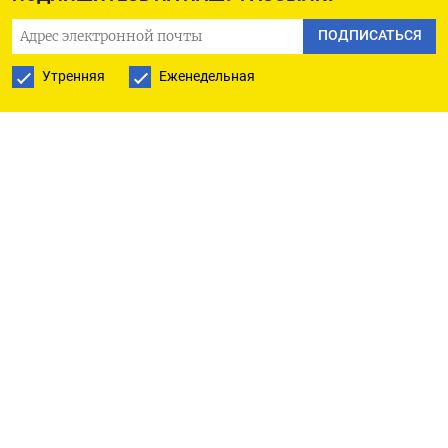
губе, использования интернета,
ПОДПИСАТЬСЯ
геопозиционирования», — сказал Солодов
(
цитата
по ТАСС). В правительстве края
Утренняя
Еженедельная
подчеркнули, что временные неудобства,
связанные с перебоями в работе интернета,
необходимы для обеспечения безопасности
жителей. При этом там также напомнили, что в
Петропавловске-Камчатском и Вилючинске
находятся стратегически важные объекты. В
последнем, в частности, располагается база
Тихоокеанского флота России с атомными
подлодками.
Незадолго до этого ограничивать мобильный
интернет
стали
в Приморском крае. В