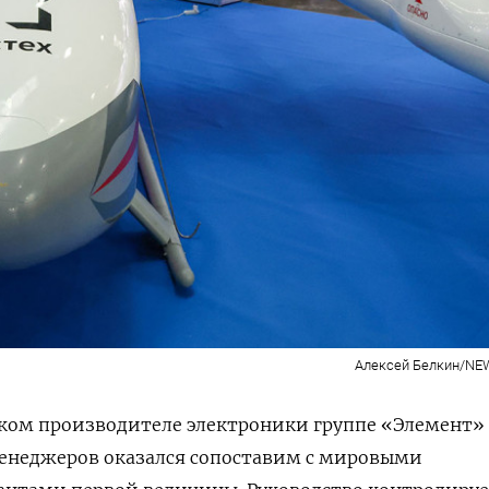
Алексей Белкин/NE
ком производителе электроники группе «Элемент»
менеджеров оказался сопоставим с мировыми