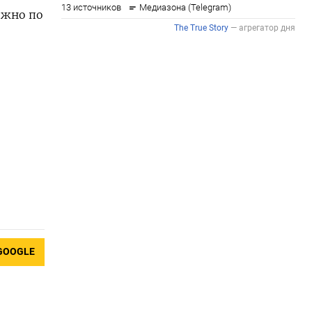
ижно по
GOOGLE