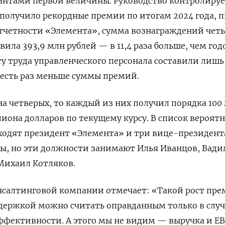
антами первой величины. Руководство контролиру
получило рекордные премии по итогам 2024 года, 
 отчетности «Элемента», сумма вознаграждений чет
ила 393,9 млн рублей — в 11,4 раза больше, чем го
ту труда управленческого персонала составили лишь 
 шесть раз меньше суммы премий.
на четверых, то каждый из них получил порядка 100
лиона долларов по текущему курсу. В список вероят
ходят президент «Элемента» и три вице-президент
ты, но эти должности занимают Илья Иванцов, Вад
 Михаил Котляков.
онсалтинговой компании отмечает: «Такой рост пр
держкой можно считать оправданным только в случ
ффективности. А этого мы не видим — выручка и E