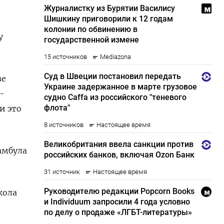
у
ве
-
и это
амбула
кола