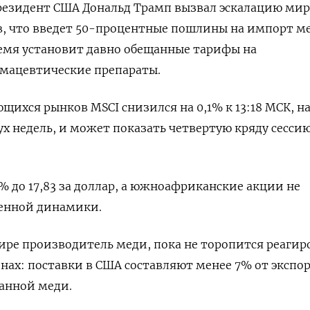
 президент США Дональд Трамп вызвал эскалацию ми
в, что введет 50-процентные пошлины на импорт ме
емя установит давно обещанные тарифы на
мацевтические препараты.
щихся рынков MSCI снизился на 0,1% к 13:18 МСК, н
 недель, и может показать четвертую кряду сесси
% до 17,83 за доллар, а южноафриканские акции не
енной динамики.
ре производитель меди, пока не торопится реагир
нах: поставки в США составляют менее 7% от экспо
анной меди.