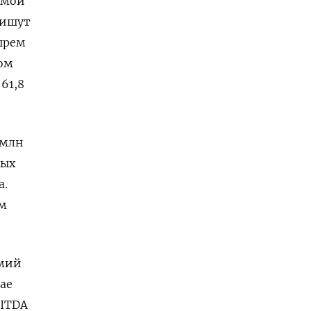
емой
пишут
ырем
дом
61,8
 млн
ных
а.
им
емий
ае
BITDA