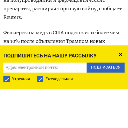
препараты, расширяя торговую войну, сообщает
Reuters.
Фьючерсы на медь в США подскочили более чем
на 10% после объявления Трампом новых
пошлин на металл, который имеет критическое
ПОДПИШИТЕСЬ НА НАШУ РАССЫЛКУ
значение для производства электромобилей,
военной техники, электросетей и многих
ПОДПИСАТЬСЯ
потребительских товаров. Анонсированные
Утренняя
Еженедельная
Трампом новые пошлины дополнят уже
действующие тарифы на импорт стали,
алюминия и автомобилей, но сроки их введения
пока неясны.
Акции американских фармацевтических