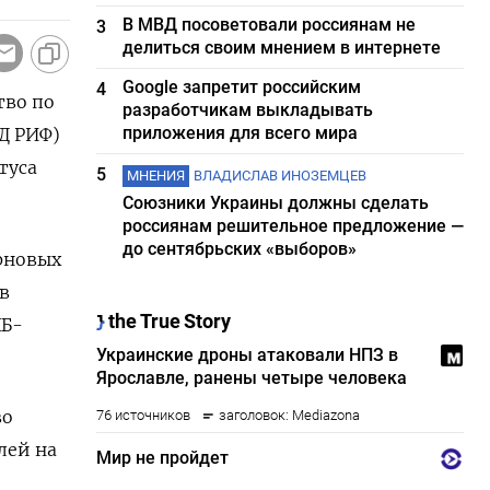
В МВД посоветовали россиянам не
3
делиться своим мнением в интернете
Google запретит российским
4
тво по
разработчикам выкладывать
приложения для всего мира
Д РИФ)
туса
5
МНЕНИЯ
ВЛАДИСЛАВ ИНОЗЕМЦЕВ
Союзники Украины должны сделать
россиянам решительное предложение —
до сентябрьских «выборов»
рновых
 в
ХБ-
во
лей на