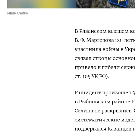
Иван Селин
В Рязанском высшем в
В. Ф. Маргелова 20-лет
участника войны в Укр
связал стропы основно
привело к гибели сержа
ст. 105 УК РФ).
Инцидент произошел 3 
в Рыбновском районе Р
Селина не раскрылись.
систематические издев
подвергался Казанцев и