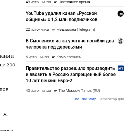
мпании
ше 200
рдов
-за