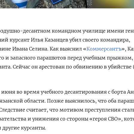
оздушно-десантном командном училище имени ген
ний курсант Илья Казанцев убил своего командира,
аине Ивана Селина. Как выяснил «
Коммерсантъ
», К
го и запасного парашютов перед учебным прыжком,
нта. Сейчас он арестован по обвинению в убийстве (
июня во время учебного десантирования с борта А
язанской области. Позже выяснилось, что оба пара
 Следствие считает, что мотивом преступления стал
ательства и унижения со стороны «героя СВО», ко
 другие курсанты.