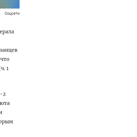
Соцсети
ерала
азанцев
 что
ч. 1
н-2
шюта
и
торым