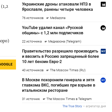
(1,2
юро)
GOOGLE