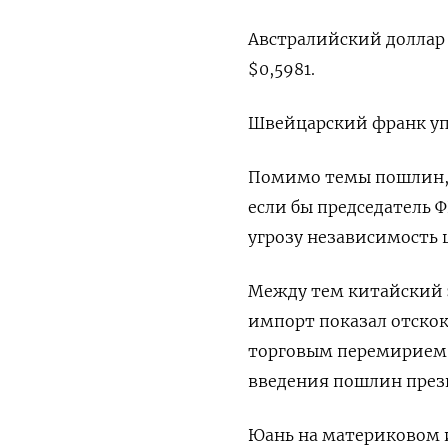
Австралийский доллар п
$0,5981​.
Швейцарский франк упал
Помимо темы пошлин, Т
если бы председатель 
угрозу независимость 
Между тем китайский э
импорт показал отско
торговым перемирием 
введения пошлин прези
Юань на материковом 