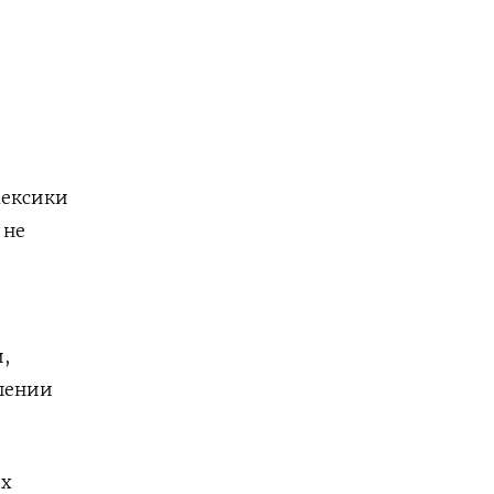
Мексики
 не
,
шении
ех