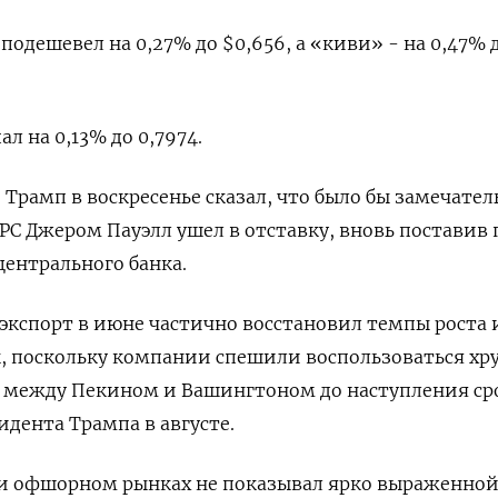
одешевел на 0,27% до $0,656​, а «киви» - на 0,47% 
 на 0,13% до 0,7974​.
рамп в воскресенье сказал, что было бы замечател
ФРС Джером Пауэлл ушел в отставку, вновь поставив 
центрального банка.
кспорт в июне частично восстановил темпы роста 
к, поскольку компании спешили воспользоваться х
между Пекином и Вашингтоном до наступления ср
дента Трампа в августе.
и офшорном рынках не показывал ярко выраженно