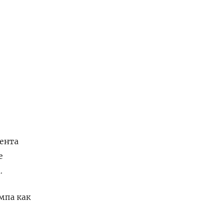
ента
е
.
мпа как