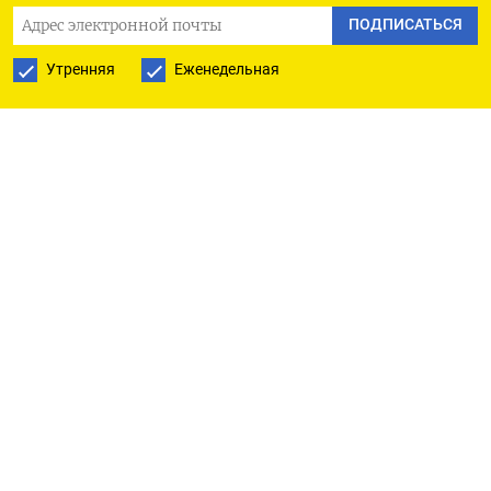
администрировать интернет-ресурсы и обязали
ПОДПИСАТЬСЯ
его выплатить штраф в 400 тысяч рублей.
Утренняя
Еженедельная
По версии
Следственного комитета, Акунин
публично призывал к «насильственному
изменению конституционного строя России»
и «оправдывал деятельность Украины», которую
ведомство считает «террористической». Кроме
того, в 2024 году писатель дважды привлекался
к ответственности за нарушения
законодательства об «иноагентах», указал
СК. Назначенный государством адвокат Олег
Дубинин заявил, что обжалует приговор.
Он добавил, что с Акуниным не общался, так как
для этого нужно было поехать за границу
и удостовериться в том, что перед ним —