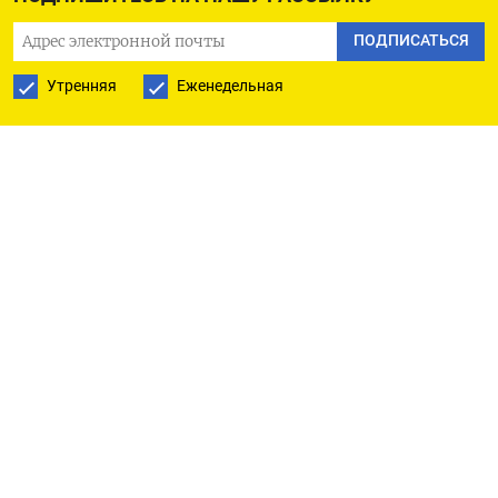
При этом в первую неделю июля свекла
ПОДПИСАТЬСЯ
подешевела на 3,8%, в то время как морковь
Утренняя
Еженедельная
прибавила в цене 4,5%. В отдельных регионах,
например в Удмуртии, она стала дороже на 14,5%
из-за дефицита, а в Кемеровской области и
Башкирии овощ вообще начал пропадать из
продажи. Как
пояснила
«Известиям» вице-
президент Ассоциации крестьянских
(фермерских) хозяйств (АККОР) Ольга
Башмачникова, в России овощи борщевого
набора в основном выращивают малые формы
хозяйствования — крестьянские, фермерские
или личные. Объем производства каждого из
них небольшой, что препятствует заключению