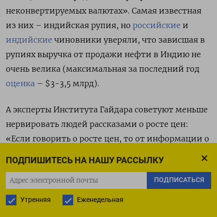
неконвертируемых валютах». Самая известная
из них – индийская рупия, но
российские
и
индийские
чиновники уверяли, что зависшая в
рупиях выручка от продажи нефти в Индию не
очень велика (максимальная за последний год
оценка
– $3-3,5 млрд).
А эксперты Института Гайдара советуют меньше
нервировать людей рассказами о росте цен:
«Если говорить о росте цен, то от информации о
росте за период в номинальных ценах каждого
ПОДПИШИТЕСЬ НА НАШУ РАССЫЛКУ
продукта следует перейти к информации о росте
ПОДПИСАТЬСЯ
с учетом инфляции или о вкладе продукта в
общий рост цен на продовольствие. Если
Утренняя
Еженедельная
освещать вопрос роста цен, то необходимо