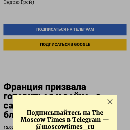
Эндрю Грей)
ПОДПИСАТЬСЯ НА ТЕЛЕГРАМ
ПОДПИСАТЬСЯ В GOOGLE
Франция призвала
готовиться к войне «в
самом сердце» Европы в
ближайшие пять лет
Подписывайтесь на The
Moscow Times в Telegram —
@moscowtimes_ru
15.07.2025