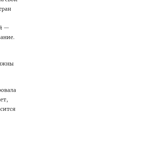
тран
ой —
ание.
олжны
ровала
ет,
асится