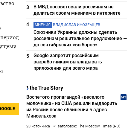
льство
В МВД посоветовали россиянам не
3
делиться своим мнением в интернете
4
МНЕНИЯ
ВЛАДИСЛАВ ИНОЗЕМЦЕВ
2
Союзники Украины должны сделать
 период
россиянам решительное предложение —
до сентябрьских «выборов»
кущему
Google запретит российским
5
разработчикам выкладывать
приложения для всего мира
ия
GOOGLE