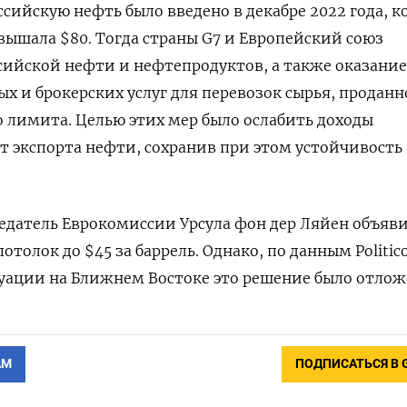
сийскую нефть было введено в декабре 2022 года, к
вышала $80. Тогда страны G7 и Европейский союз
сийской нефти и нефтепродуктов, а также оказание
ых и брокерских услуг для перевозок сырья, проданн
 лимита. Целью этих мер было ослабить доходы
т экспорта нефти, сохранив при этом устойчивость
седатель Еврокомиссии Урсула фон дер Ляйен объяви
отолок до $45 за баррель. Однако, по данным Politico
туации на Ближнем Востоке это решение было отлож
АМ
ПОДПИСАТЬСЯ В 