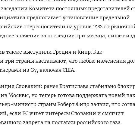
 заседании Комитета постоянных представителей с
нициатива предполагает установление предельной
ссийские энергоносители на уровне 15% от рыночн
еднее значение за последние три месяца, пишет изд
в также выступили Греция и Кипр. Как
эти три страны настаивают, что любые изменения д
ртнерами из G7, включая США.
иция Словакии: ранее Братислава стабильно блоки
ив Москвы, но теперь готова поддержать новый пак
емьер-министр страны Роберт Фицо заявил, что согл
ий, если ЕС учтет интересы Словакии и смягчит
ванного запрета на поставки российского газа.