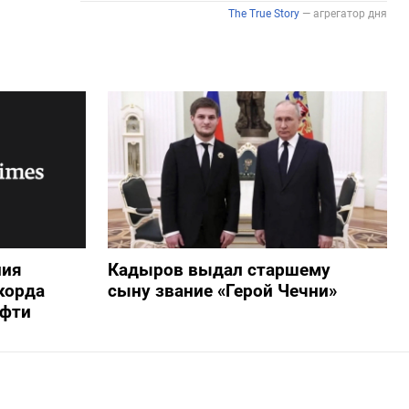
ния
Кадыров выдал старшему
корда
сыну звание «Герой Чечни»
ефти