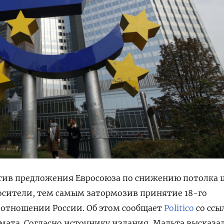
тив предложения Евросоюза по снижению потолка 
осители, тем самым затормозив принятие 18-го
 отношении России. Об этом сообщает
Politico
со ссы
мата. Согласно источнику издания, Мальта высказа