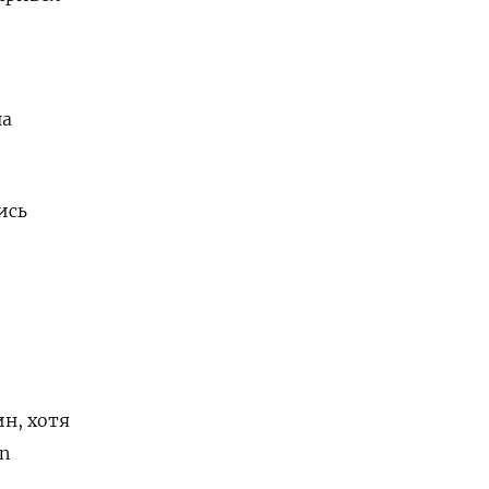
на
ись
н, хотя
n