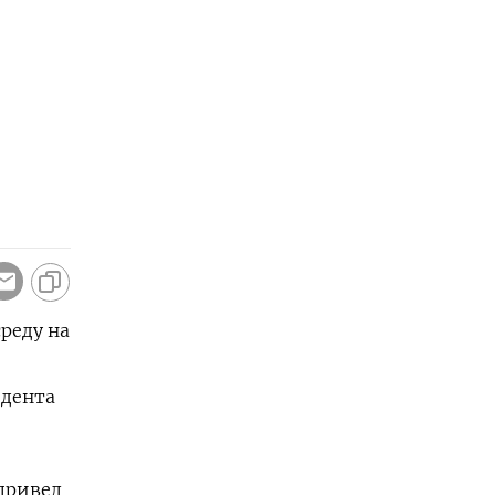
реду на
идента
 привел