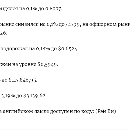
ялся на 0,1% до 0,8007​.
нке снизился на 0,1% до​ 7,1799​, на офшорном рын
26.
одорожал на 0,18% до $0,6524​.
ен на уровне $0,5949​.
до $117.846,95.
,19% до $3.139,62.
 английском языке доступен по коду: (Рэй Ви)