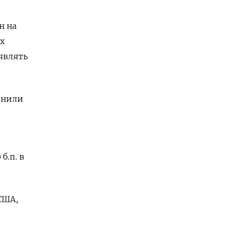
н на
х
являть
енили
б.п. в
США,