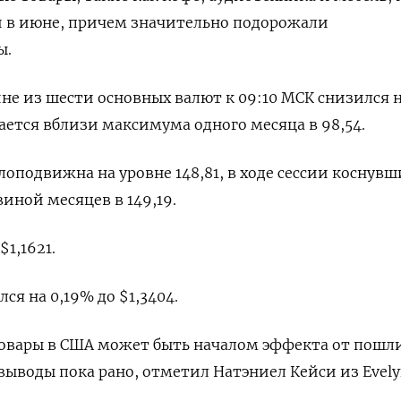
 в июне, причем значительно подорожали
ы.
ине из шести основных валют к 09:10 МСК снизился 
стается вблизи максимума одного месяца в 98,54.
лоподвижна на уровне 148,81, в ходе сессии коснувш
иной месяцев в 149,19.
1,1621​.
я на 0,19% до $1,3404​.
товары в США может быть началом эффекта от пошли
выводы пока рано, отметил Натэниел Кейси из Evely