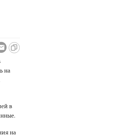
в
ь на
a
лей в
анные.
ния на