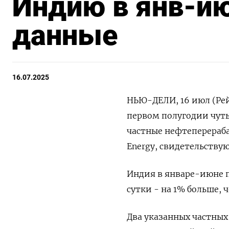
Индию в янв-ию
данные
16.07.2025
НЬЮ-ДЕЛИ, 16 июл (Ре
первом полугодии чуть
частные нефтеперераба
Energy, свидетельству
Индия в январе-июне п
сутки - на 1% больше, 
Два указанных частны