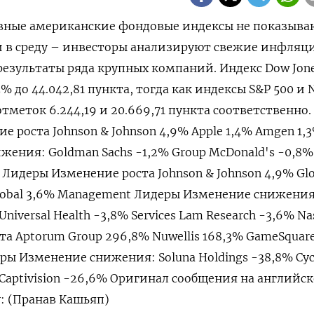
овные американские фондовые индексы не показыва
в среду – инвесторы анализируют свежие инфляц
езультаты ряда крупных компаний. Индекс Dow Jone
5% до 44.042,81 пункта, тогда как индексы S&P 500 и 
меток 6.244,19​ и 20.669,71 пункта соответственно.
е роста Johnson & Johnson 4,9% Apple 1,4% Amgen 1,
ения: Goldman Sachs -1,2% Group McDonald's -0,8%
 Лидеры Изменение роста Johnson & Johnson 4,9% Glo
Global 3,6% Management Лидеры Изменение снижения
 Universal Health -3,8% Services Lam Research -3,6% Na
а Aptorum Group 296,8% Nuwellis 168,3% GameSquar
еры Изменение снижения: Soluna Holdings -38,8% Cyc
 Captivision -26,6% Оригинал сообщения на английс
у: (Пранав Кашьяп)