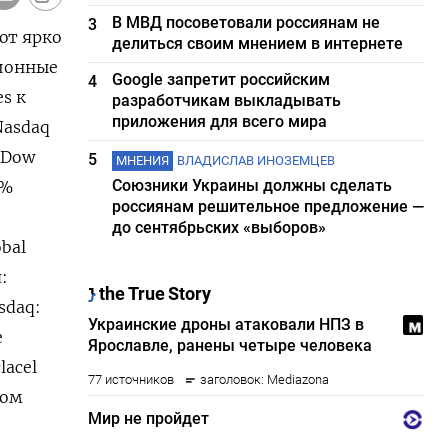
В МВД посоветовали россиянам не
3
ют ярко
делиться своим мнением в интернете
ионные
Google запретит российским
4
s к
разработчикам выкладывать
приложения для всего мира
Nasdaq
 Dow
5
МНЕНИЯ
ВЛАДИСЛАВ ИНОЗЕМЦЕВ
Союзники Украины должны сделать
3%
россиянам решительное предложение —
до сентябрьских «выборов»
bal
:
sdaq:
e
lacel
ком