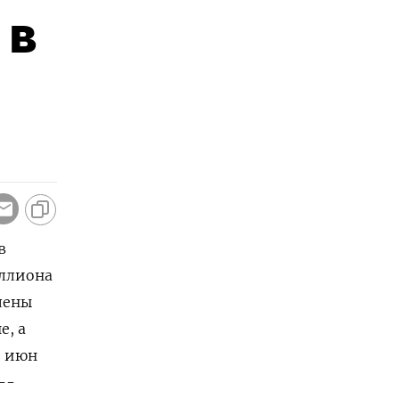
 в
в
иллиона
лены
е, а
: июн
--