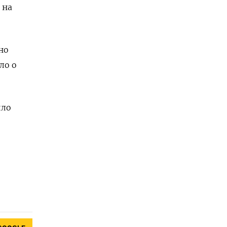
 на
но
ло о
ило