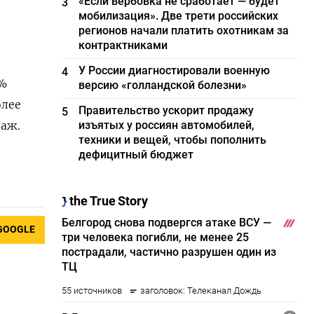
«Если вербовка не сработает — будет
3
мобилизация». Две трети российских
регионов начали платить охотникам за
контрактниками
У России диагностировали военную
4
5%
версию «голландской болезни»
олее
Правительство ускорит продажу
5
аж.
изъятых у россиян автомобилей,
техники и вещей, чтобы пополнить
дефицитный бюджет
GOOGLE