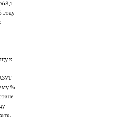
068,1
6 году
к
яцу к
МАЗУТ
щему %
хстане
ду
ата.