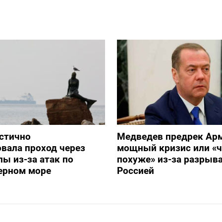
стично
Медведев предрек Ар
вала проход через
мощный кризис или «ч
ы из-за атак по
похуже» из-за разрыва
ерном море
Россией