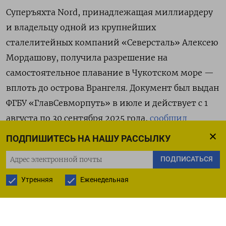
Суперъяхта Nord, принадлежащая миллиардеру
и владельцу одной из крупнейших
сталелитейных компаний «Северсталь» Алексею
Мордашову, получила разрешение на
самостоятельное плавание в Чукотском море —
вплоть до острова Врангеля. Документ был выдан
ФГБУ «ГлавСевморпуть» в июле и действует с 1
августа по 30 сентября 2025 года,
сообщил
телеграм-канал Arctida.
ПОДПИШИТЕСЬ НА НАШУ РАССЫЛКУ
ПОДПИСАТЬСЯ
Построенная немецкой верфью Lürssen в 2020
году, Nord входит в число крупнейших суперъяхт
Утренняя
Еженедельная
мира — занимает 12-е место в глобальном
рейтинге. Её стоимость превышает $500 млн,
длина по ватерлинии составляет 142 метра, а