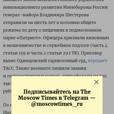
инновационного развития Минобороны России
генерал-майора Владимира Шестерова
отправили на шесть лет в колонию общего
режима по делу о хищениях в подмосковном
парке «Патриот». Офицера признали виновным
в
мошенничестве и служебном подлоге (часть 4
статьи 159 и часть 2 статьи 292 УК).
Приговор
вынес Одинцовский гарнизонный суд,
передает
ТАСС. Также военного лишили звания
и государственных наград, оштрафовали на 500
тысяч рублей и взыскали с него более 24 млн
Подписывайтесь на The
рублей в качестве компенсации ущерба.
Moscow Times в Telegram —
@moscowtimes_ru
По версии следствия, с 2022 по 2024 годы
Шестеров вместе с бывшим замминистра