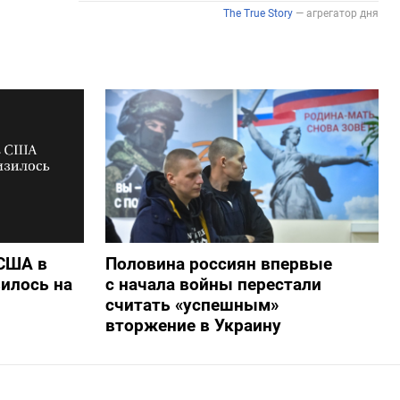
 США в
Половина россиян впервые
илось на
с начала войны перестали
считать «успешным»
вторжение в Украину