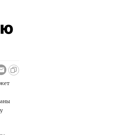
-ю
ожет
ланы
 у