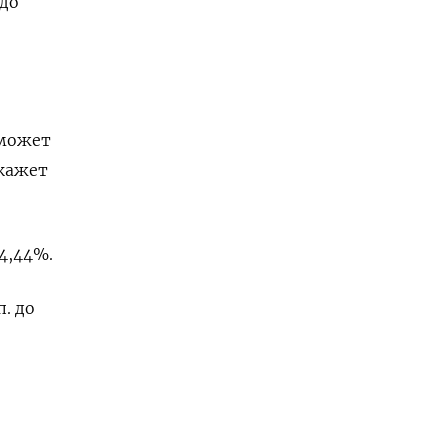
 до
 может
окажет
 4,44%.
. до