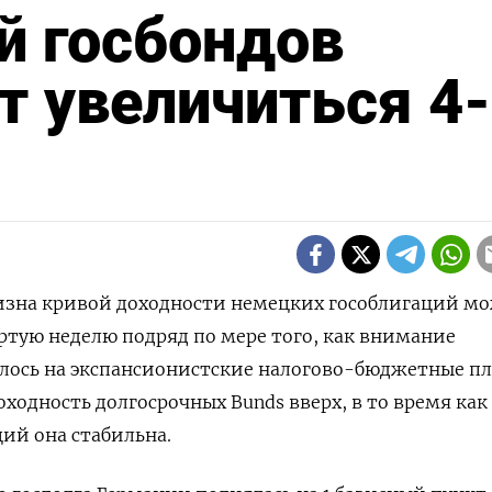
й госбондов
т увеличиться 4
тизна кривой доходности немецких гособлигаций м
ртую неделю подряд по мере того, как внимание
лось на экспансионистские налогово-бюджетные п
оходность долгосрочных Bunds вверх, в то время как
ий она стабильна.