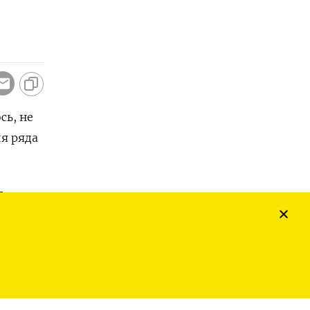
сь, не
я ряда
Б
ерва.
а фоне