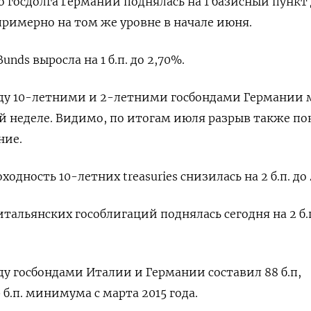
о госдолга Германии поднялась на 1 базисный пункт
примерно на том же уровне в начале июня.
nds выросла на 1 б.п. до 2,70%.
ду 10-летними и 2-летними госбондами Германии
той неделе. Видимо, по итогам июля разрыв также п
ние.
одность 10-летних treasuries снизилась на 2 б.п. до
тальянских гособлигаций поднялась сегодня на 2 б.п
у госбондами Италии и Германии составил 88 б.п,
 б.п. минимума с марта 2015 года.