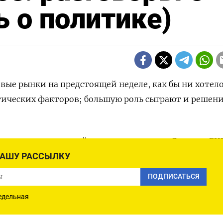
ь о политике)
вые рынки на предстоящей неделе, как бы ни хотело
ических факторов; большую роль сыграют и решени
ту парламента пройдут в воскресенье в Японии, ЕЦ
седание перед летним отпуском, остается в центре
НАШУ РАССЫЛКУ
идента США Дональда Трампа в адрес главы Федрез
ПОДПИСАТЬСЯ
ет и решение ЦБ Турции, проводящего заседание н
едельная
еопределенности.