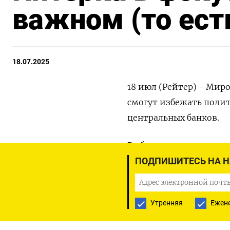
важном (то ест
18.07.2025
18 июл (Рейтер) - Миро
смогут избежать полит
центральных банков.
Выборы в верхнюю пала
проведет последнее за
ПОДПИШИТЕСЬ НА 
внимания критика през
Большой интерес вызов
Утренняя
Ежен
внутриполитической н