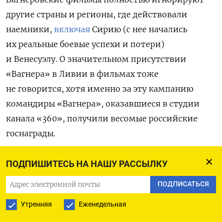
другие страны и регионы, где действовали
наемники,
включая
Сирию (с нее начались
их реальные боевые успехи и потери)
и Венесуэлу. О значительном присутствии
«Вагнера» в Ливии в фильмах тоже
не говорится, хотя именно за эту кампанию
командиры «Вагнера», оказавшиеся в студии
канала «360», получили весомые российские
госнаграды.
Самым популярным у массовой аудитории
ПОДПИШИТЕСЬ НА НАШУ РАССЫЛКУ
оказался фильм «Турист» с Владимиром
ПОДПИСАТЬСЯ
Петровым и Алексеем Шевченковым в главных
ролях. На YouTube у него в разных роликах
Утренняя
Еженедельная
впечатляющие 33 млн просмотров. Фильм