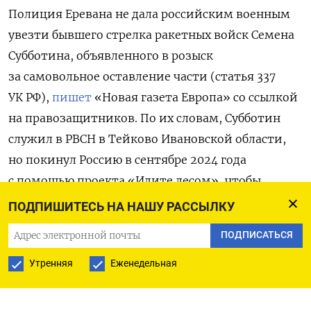
Полиция Еревана не дала российским военным
увезти бывшего стрелка ракетных войск Семена
Субботина, объявленного в розыск
за самовольное оставление части (статья 337
УК РФ),
пишет
«Новая газета Европа» со ссылкой
на правозащитников. По их словам, Субботин
служил в РВСН в Тейково Ивановской области,
но покинул Россию в сентябре 2024 года
с помощью проекта «Идите лесом», чтобы
не участвовать в войне против Украины.
ПОДПИШИТЕСЬ НА НАШУ РАССЫЛКУ
ПОДПИСАТЬСЯ
В Армении военный оказался на нелегальном
положении, поскольку Россия объявила его
Утренняя
Еженедельная
в межгосударственный розыск после
возбуждения уголовного дела. Также Субботин