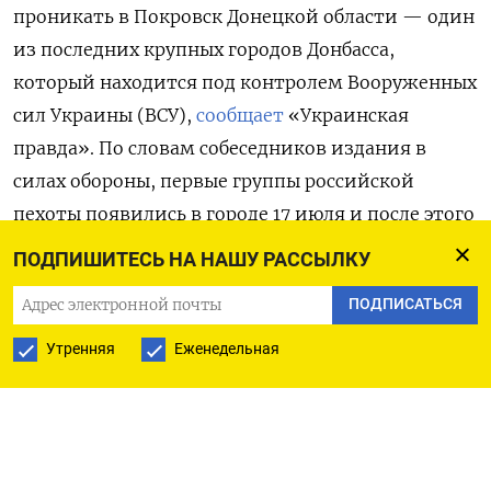
проникать в Покровск Донецкой области — один
из последних крупных городов Донбасса,
который находится под контролем Вооруженных
сил Украины (ВСУ),
сообщает
«Украинская
правда». По словам собеседников издания в
силах обороны, первые группы российской
пехоты появились в городе 17 июля и после этого
стали накапливаться. Как
пишет
связанный с
ПОДПИШИТЕСЬ НА НАШУ РАССЫЛКУ
Минобороны Украины OSINT-проект DeepState,
ПОДПИСАТЬСЯ
россияне воспользовались тем, что в одной из
бригад, защищающих Покровск, «просто
Утренняя
Еженедельная
закончилась пехота», и просочились в город со
стороны села Зверево. В итоге в бой с ними
вступила 155-я механизированная и 68-я
мотострелковая бригады ВСУ.