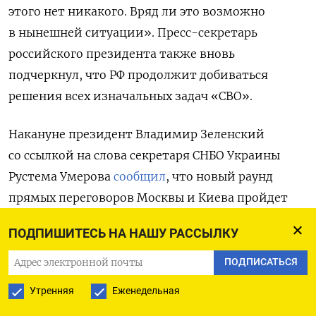
этого нет никакого. Вряд ли это возможно
в нынешней ситуации». Пресс-секретарь
российского президента также вновь
подчеркнул, что РФ продолжит добиваться
решения всех изначальных задач «СВО».
Накануне президент Владимир Зеленский
со ссылкой на слова секретаря СНБО Украины
Рустема Умерова
сообщил
, что новый раунд
прямых переговоров Москвы и Киева пройдет
в Стамбуле 23 июля. Источник ТАСС уточнил, что
ПОДПИШИТЕСЬ НА НАШУ РАССЫЛКУ
встреча состоится в стамбульском дворце
Чираган.
ПОДПИСАТЬСЯ
Утренняя
Еженедельная
Песков также заявил, что сейчас говорить