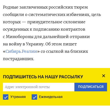
Родные заключенных российских тюрем
сообщили о систематических избиениях, цель
которых — принудительное склонение
осужденных к подписанию контрактов
с Минобороны для дальнейшей отправки
на войну в Украину. Об этом пишет
«
Сибирь.Реалии
» со ссылкой на близких
пострадавших.
По информации источников, массовые случаи
ПОДПИШИТЕСЬ НА НАШУ РАССЫЛКУ
насилия зафиксированы в колониях минимум
трех регионов — в Поволжье, Центральной
ПОДПИСАТЬСЯ
России и Сибири. С осени 2024 года, утверждают
Утренняя
Еженедельная
собеседники издания, исправительные
учреждения в этих регионах резко опустели —