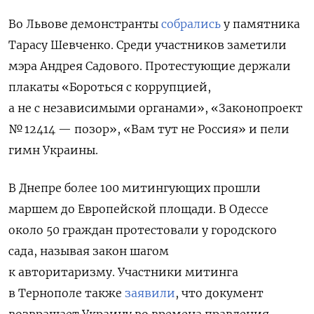
Во Львове демонстранты
собрались
у памятника
Тарасу Шевченко. Среди участников заметили
мэра
Андрея Садового
. Протестующие держали
плакаты
«Бороться с коррупцией,
а не с независимыми органами», «Законопроект
№ 12414 — позор», «Вам тут не Россия» и пели
гимн Украины.
В Днепре более 100 митингующих
прошли
маршем до Европейской площади. В Одессе
около 50 граждан протестовали у городского
сада, называя закон шагом
к авторитаризму.
Участники митинга
в Тернополе также
заявили
, что документ
возвращает Украину во времена правления