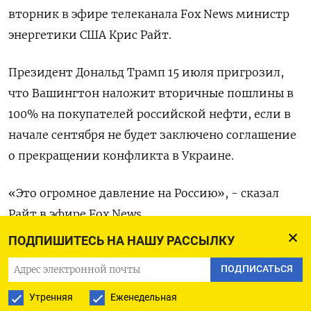
вторник в эфире телеканала Fox News министр
энергетики США Крис Райт.
Президент Дональд Трамп 15 июля пригрозил,
что Вашингтон наложит вторичные пошлины в
100% на покупателей российской нефти, если в
начале сентября не будет заключено соглашение
о прекращении конфликта в Украине.
«Это огромное давление на Россию», - сказал
Райт в эфире Fox News.
ПОДПИШИТЕСЬ НА НАШУ РАССЫЛКУ
США являются крупнейшим производителем
ПОДПИСАТЬСЯ
нефти и газа в мире, и эта позиция, по словам
Райта, означает, что США в состоянии
Утренняя
Еженедельная