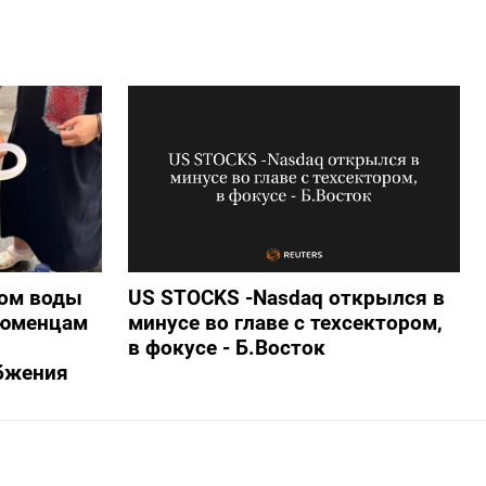
ом воды
US STOCKS -Nasdaq открылся в
тюменцам
минусе во главе с техсектором,
в фокусе - Б.Восток
бжения