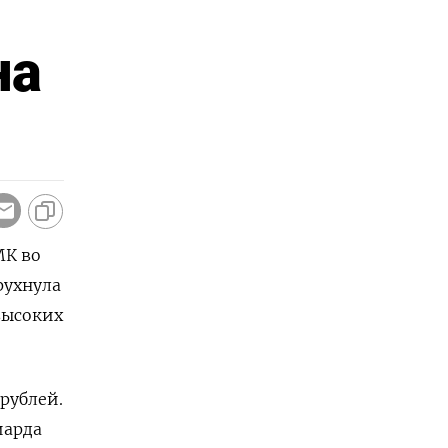
на
МК во
рухнула
высоких
рублей.
иарда