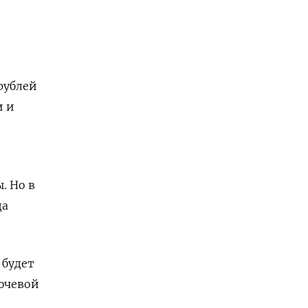
рублей
и и
. Но в
да
 будет
ючевой