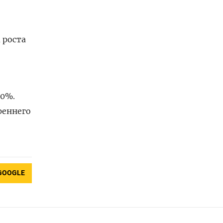
 роста
20%.
реннего
GOOGLE