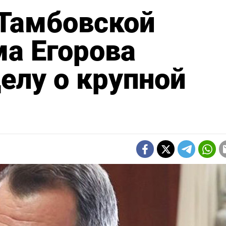
 Тамбовской
а Егорова
елу о крупной