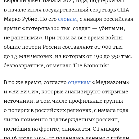
выросли уже с начала 2025 года, подчеркивал
в начале июля государственный секретарь США
Марко Рубио. По его
словам
, с января российская
армия «потеряла 100 тыс. солдат — убитыми,
не ранеными». При этом за все время войны
общие потери России составляют от 900 тыс.
до 1,3 млн человек, из которых от 190 до 350 тыс.
безвозвратные, отмечало The Economist.
В то же время, согласно
оценкам
«Медиазоны»
и «Би Би Си», которые анализируют открытые
источники, в том числе профильные группы
о потерях в российских регионах, с начала года
число поименно подтвержденных россиян,
погибших на фронте, снижается. С 1 января
по 16 июля 2025-го появились данные о гибели