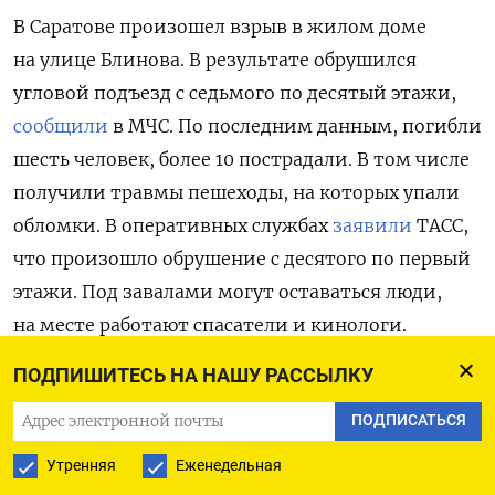
В Саратове произошел взрыв в жилом доме
на улице Блинова. В результате обрушился
угловой подъезд с седьмого по десятый этажи,
сообщили
в МЧС. По последним данным, погибли
шесть человек, более 10 пострадали. В том числе
получили травмы пешеходы, на которых упали
обломки. В оперативных службах
заявили
ТАСС,
что
произошло обрушение с десятого по первый
этажи.
Под завалами могут оставаться люди,
на месте работают спасатели и кинологи.
На данный момент
известно
об 11 спасенных,
ПОДПИШИТЕСЬ НА НАШУ РАССЫЛКУ
среди них —
пятилетняя девочка.
ПОДПИСАТЬСЯ
Причиной ЧП стал взрыв газа в одной
Утренняя
Еженедельная
из квартир, который МЧС назвало «хлопком».