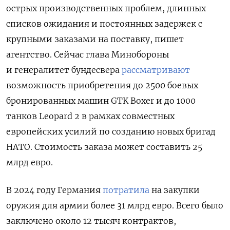
острых
производственных
проблем
,
длинных
списков ожидания
и
постоянных
задержек
с
крупными
заказами
на
поставку, пишет
агентство
.
Сейчас
глава Минобороны
и генералитет бундесвера
рассматривают
в
озможность
приобретения
до
2500
боевых
бронированных
машин
GTK
Boxer
и
до
1000
танков
Leopard
2
в
рамках
совместных
европейских
усилий
по
созданию
новых
бригад
НАТО
.
С
тоимость
заказа
может
составить
25
млрд
евро
.
В 2024 году Германия
потратила
на закупки
оружия для армии более 31 млрд евро. Всего было
заключено около 12 тысяч контрактов,