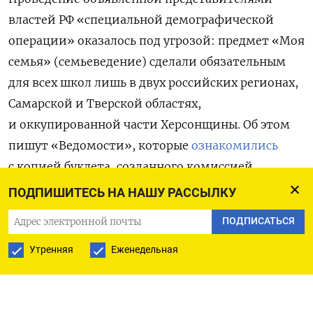
властей РФ «специальной демографической
операции» оказалось под угрозой: предмет «Моя
семья» (семьеведение) сделали обязательным
для всех школ лишь в двух российских регионах,
Самарской и Тверской областях,
и оккупированной части Херсонщины. Об этом
пишут «Ведомости», которые
ознакомились
с копией буклета, созданного комиссией
по демографии, защите семьи, детей
ПОДПИШИТЕСЬ НА НАШУ РАССЫЛКУ
и традиционных семейных ценностей
ПОДПИСАТЬСЯ
Общественной палаты (ОП).
Утренняя
Еженедельная
В этих регионах курс, именуемый также
«Нравственные основы семейной жизни»
(НОСЖ), охватил более 23 тысяч