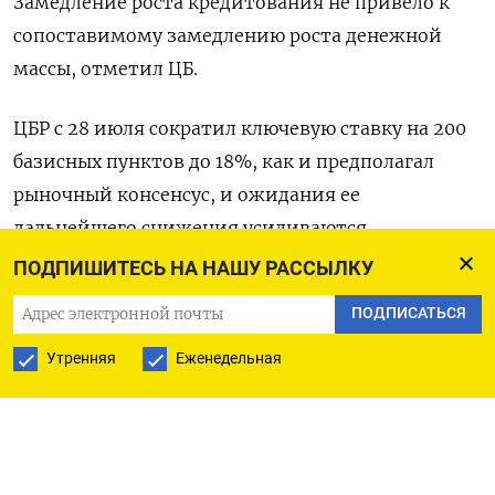
Замедление роста кредитования не привело к
сопоставимому замедлению роста денежной
массы, отметил ЦБ.
ЦБР с 28 июля сократил ключевую ставку на 200
базисных пунктов до 18%, как и предполагал
рыночный консенсус, и ожидания ее
дальнейшего снижения усиливаются.
ПОДПИШИТЕСЬ НА НАШУ РАССЫЛКУ
ЦБ также отметил, что в июне опережающими
ПОДПИСАТЬСЯ
темпами росли наиболее ликвидные
компоненты денежной массы – наличные рубли
Утренняя
Еженедельная
(прирост на 0,2 триллиона рублей) и текущие
рублевые счета населения (прирост на 0,5
триллиона рублей).