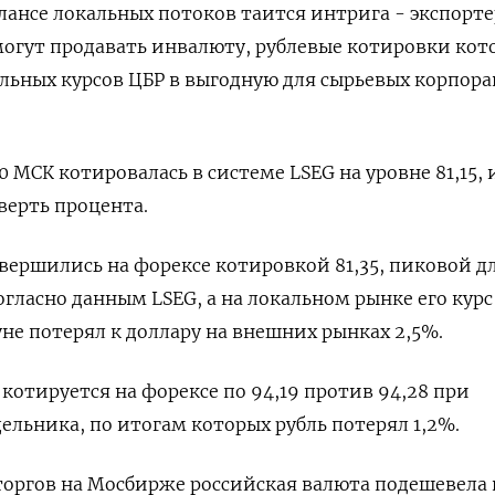
лансе локальных потоков таится интрига - экспорт
могут продавать инвалюту, рублевые котировки кот
льных курсов ЦБР в выгодную для сырьевых корпор
0 МСК котировалась в системе LSEG на уровне 81,15, 
верть процента.
вершились на форексе котировкой 81,35, пиковой д
огласно данным LSEG, а на локальном рынке его курс
уне потерял к доллару на внешних рынках 2,5%.
 котируется на форексе по 94,19 против 94,28 при
ельника, по итогам которых рубль потерял 1,2%.
торгов на Мосбирже российская валюта подешевела