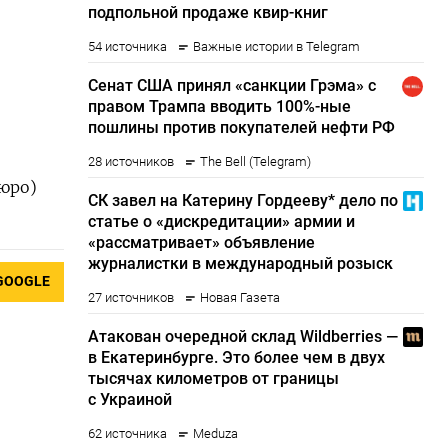
юро)
GOOGLE