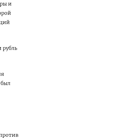
еры и
орой
аций
и рубль
ля
 был
 против