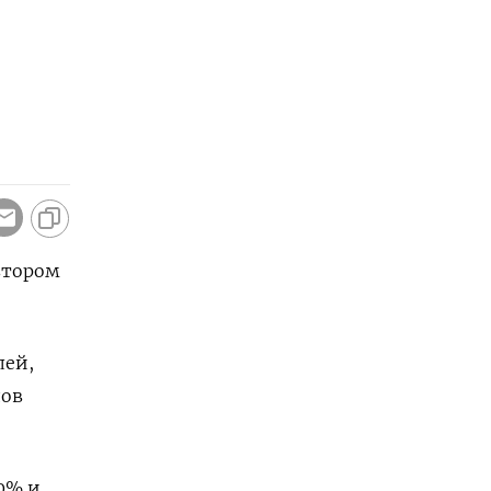
втором
лей,
дов
30% и