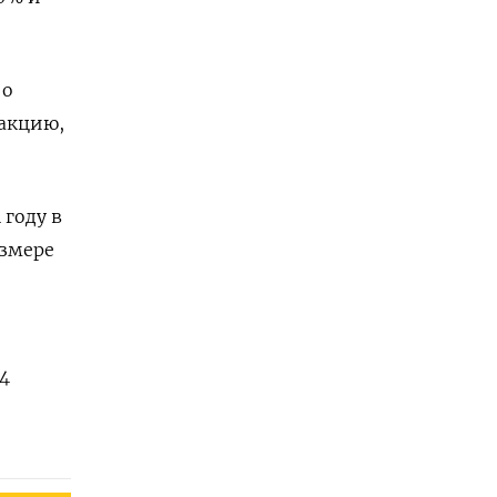
 о
 акцию,
 году в
азмере
4