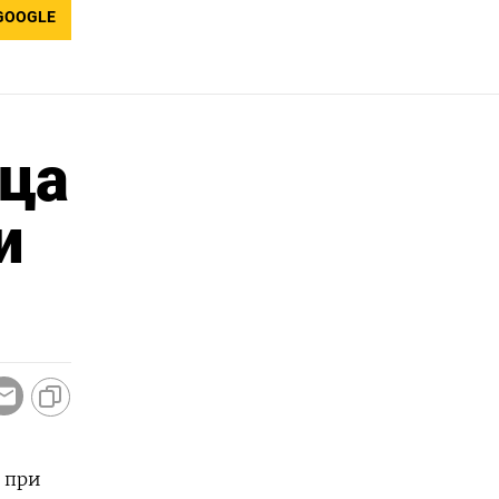
GOOGLE
ица
и
 при