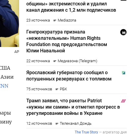
AP
 США
 Азии
СNN
вары
овину