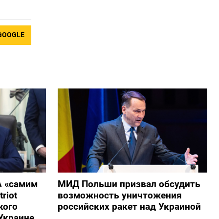
GOOGLE
А «самим
МИД Польши призвал обсудить
riot
возможность уничтожения
кого
российских ракет над Украиной
Украине