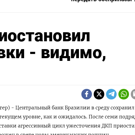
иостановил
ки - видимо,
тер) - Центральный банк Бразилии в среду сохранил
текущем уровне, как и ожидалось. После семи подря
тавки агрессивный цикл ужесточения ДКП приоста
орожен в свете новы американских пошлин.