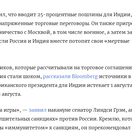
ил, что вводит 25-процентные пошлины для Индии,
л напряженные торговые переговоры. Он также приг
ичество с Москвой, в том числе военное, а затем з
если Россия и Индия вместе потопят свои «мертвые
ков, которые рассчитывали на торговое соглашени
ния стали шоком,
рассказали Bloomberg
источники в
иканского президента для Индии истекает 1 августа,
августа.
а игры», —
заявил
накануне сенатор Линдси Грэм, а
рушительных санкциях» против России. Кремлю, ко
обы «иммунитетом» к санкциям, он порекомендовал