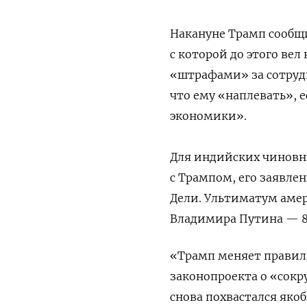
Накануне Трамп сообщ
с которой до этого ве
«штрафами» за сотрудн
что ему «наплевать», 
экономики».
Для индийских чиновни
с Трампом, его заявле
Дели. Ультиматум амер
Владимира Путина — 8 
«Трамп меняет правил
законопроекта о «сок
снова похвастался як