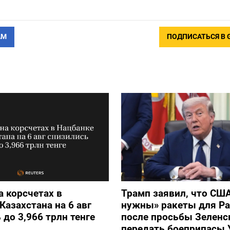
АМ
ПОДПИСАТЬСЯ В 
а корсчетах в
Трамп заявил, что СШ
Казахстана на 6 авг
нужны» ракеты для Pat
 до 3,966 трлн тенге
после просьбы Зеленс
передать боеприпасы 