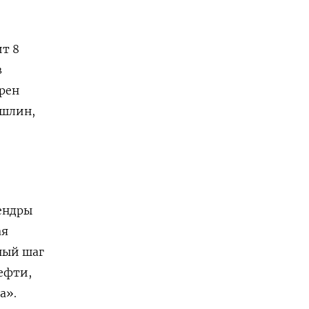
ит 8
в
рен
ошлин,
ендры
ая
ный шаг
нефти,
а».