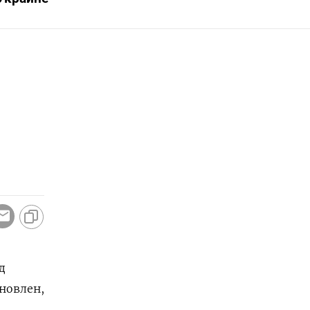
д
новлен,