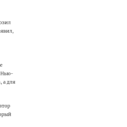
розил
аявил,
е
 Нью-
 а для
втор
торый