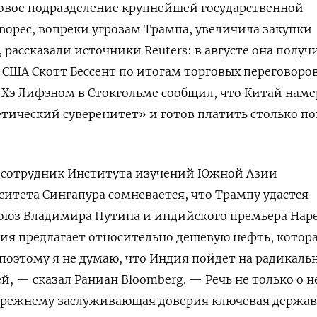
говое подразделение крупнейшей государственной
opec, вопреки угрозам Трампа, увеличила закупки
 рассказали источники Reuters: в августе она получ
США Скотт Бессент по итогам торговых переговоро
Хэ Лифэном в Стокгольме сообщил, что Китай наме
тический суверенитет» и готов платить столько п
 сотрудник Института изучений Южной Азии
итета Сингапура сомневается, что Трампу удастся
оюз Владимира Путина и индийского премьера Нар
ия предлагает относительно дешевую нефть, котор
поэтому я не думаю, что Индия пойдет на радикаль
ей, — сказал Раниан Bloomberg. — Речь не только о 
прежнему заслуживающая доверия ключевая держав