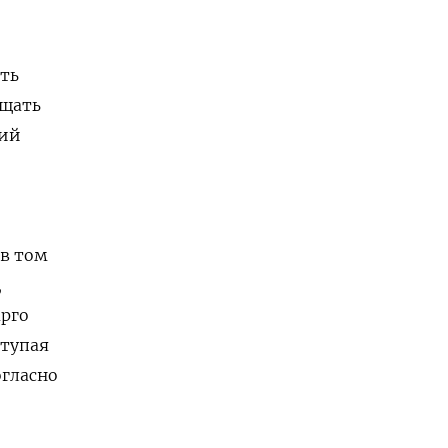
еть
ащать
кий
 в том
,
арго
ступая
огласно