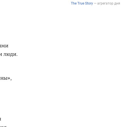
иями
и люди.
яны»,
я