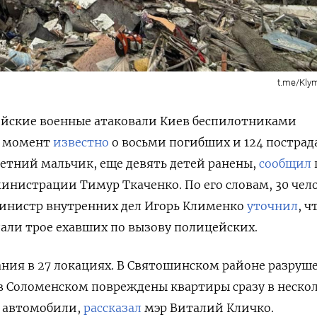
t.me/Kl
сийские военные атаковали Киев беспилотниками
й момент
известно
о восьми погибших и 124 пострад
етний мальчик, еще девять детей ранены,
сообщил
инистрации Тимур Ткаченко. По его словам, 30 чел
инистр внутренних дел Игорь Клименко
уточнил
, ч
дали трое ехавших по вызову полицейских.
ния в 27 локациях. В Святошинском районе разруш
в Соломенском повреждены квартиры сразу в неско
и автомобили,
рассказал
мэр Виталий Кличко.