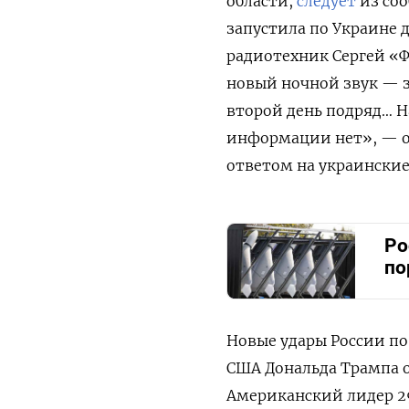
области,
следует
из соо
запустила по Украине 
радиотехник Сергей «Ф
новый ночной звук — з
второй день подряд… Н
информации нет», — от
ответом на украинские
Ро
по
Новые удары России по
США
Дональда Трампа 
Американский лидер 