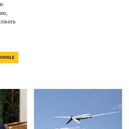
ин
аю,
олжать
GOOGLE