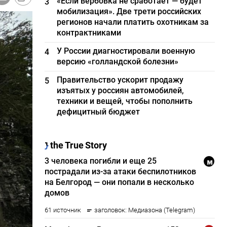
«Если вербовка не сработает — будет
3
мобилизация». Две трети российских
регионов начали платить охотникам за
контрактниками
У России диагностировали военную
4
версию «голландской болезни»
Правительство ускорит продажу
5
изъятых у россиян автомобилей,
техники и вещей, чтобы пополнить
дефицитный бюджет