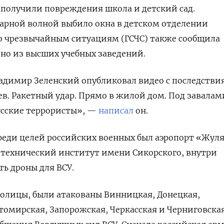
 получили повреждения школа и детский сад.
арной волной выбило окна в детском отделении
по чрезвычайным ситуациям (ГСЧС) также сообщила
дно из высших учебных заведений.
адимир Зеленский опубликовал видео с последств
ев. Ракетный удар. Прямо в жилой дом. Под завалам
Русские террористы», —
написал
он.
среди целей российских военных был аэропорт «Жул
итехнический институт имени Сикорского, внутри
ть дроны для ВСУ.
олицы, были атакованы Винницкая, Донецкая,
омирская, Запорожская, Черкасская и Черниговска