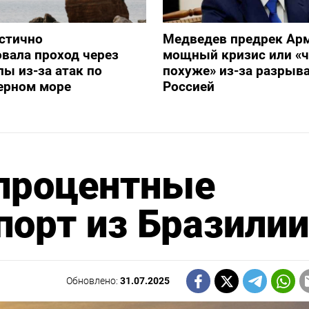
стично
Медведев предрек Ар
вала проход через
мощный кризис или «ч
ы из-за атак по
похуже» из-за разрыва
ерном море
Россией
-процентные
орт из Бразилии
Обновлено:
31.07.2025