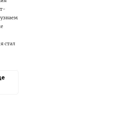
мия
ст-
 узнаем
же
я стал
ще