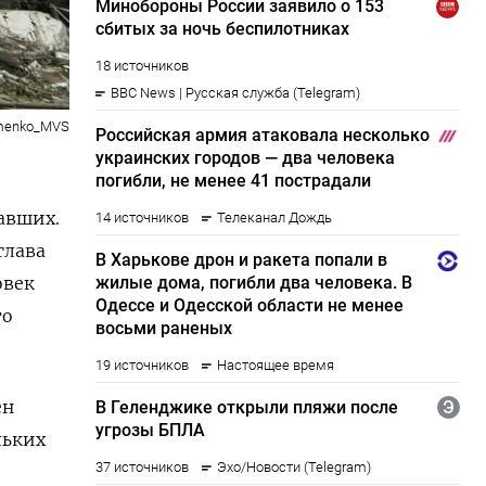
ymenko_MVS
авших.
глава
овек
то
ен
льких