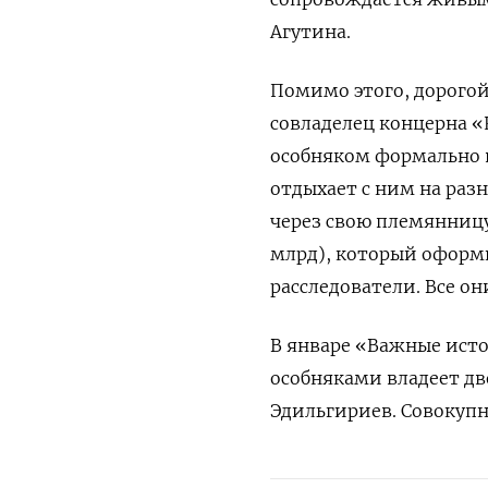
Агутина.
Помимо этого, дорого
совладелец концерна «
особняком формально 
отдыхает с ним на раз
через свою племянницу
млрд), который оформи
расследователи. Все он
В январе «Важные ист
особняками владеет д
Эдильгириев. Совокуп