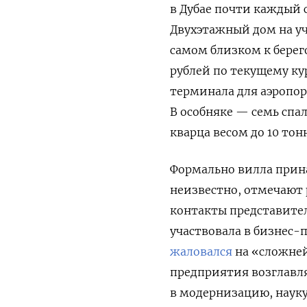
в Дубае почти каждый 
Двухэтажный дом на уч
самом близком к берег
рублей по текущему ку
терминала для аэропор
В особняке — семь спал
кварца весом до 10 тон
Формально вилла прина
неизвестно, отмечают 
контакты представите
участвовала в бизнес-
жаловался
на
«сложне
предприятия возглавл
в модернизацию, науку