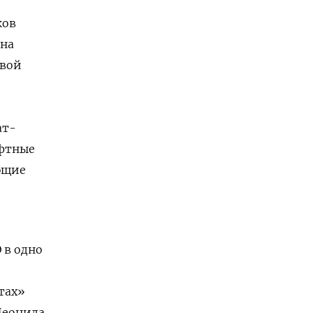
ков
ана
авой
ат-
афтные
ющие
 в одно
тах»
Леонида