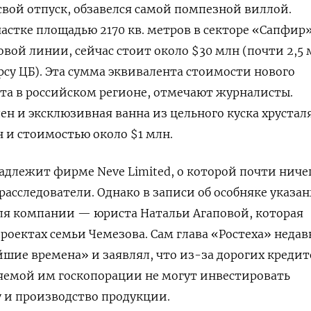
свой отпуск, обзавелся самой помпезной виллой.
астке площадью 2170 кв. метров в секторе «Сапфир»
овой линии, сейчас стоит около $30 млн (почти 2,5
рсу ЦБ). Эта сумма эквивалента стоимости нового
та в российском регионе, отмечают журналисты.
ен и эксклюзивная ванна из цельного куска хрустал
н и стоимостью около $1 млн.
длежит фирме Neve Limited, о которой почти ниче
расследователи. Однако в записи об особняке указа
ля компании — юриста Натальи Агаповой, которая
проектах семьи Чемезова. Сам глава «Ростеха» недав
йшие времена» и
заявлял, что из-за дорогих кредит
яемой им госкопорации не могут инвестировать
 и производство продукции.