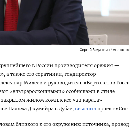
Сергей Ведяшкин / Агентств
 крупнейшего в России производителя оружия —
», а также его соратники, гендиректор
лександр Михеев и руководитель «Вертолетов Росс
деют «ультрароскошными» особняками в стиле
в закрытом жилом комплексе «22 карата»
ове Пальма Джумейра в Дубае,
выяснил
проект «Сис
словам близкого к его окружению источника, прово