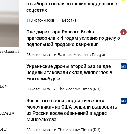
о «Москва»
ии»
тема».
дит