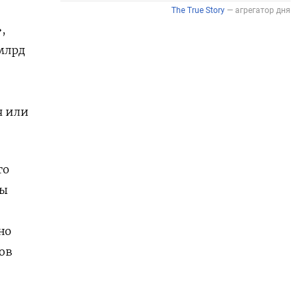
,
 млрд
я или
го
ны
но
ов