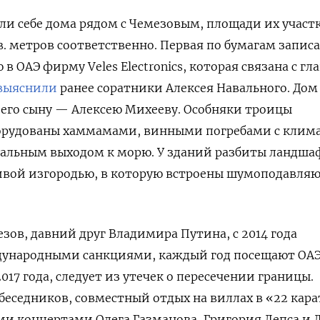
ли себе дома рядом с Чемезовым, площади их участ
кв. метров соответственно. Первая по бумагам запис
в ОАЭ фирму Veles Electronics, которая связана с гл
выяснили
ранее соратники Алексея Навального. Дом
его сыну — Алексею Михееву. Особняки троицы
борудованы хаммамами, винными погребами с клим
альным выходом к морю. У зданий разбиты ландш
живой изгородью, в которую встроены шумоподавля
зов, давний друг Владимира Путина, с 2014 года
ународными санкциями, каждый год посещают ОАЭ
17 года, следует из утечек о пересечении границы.
обеседников, совместный отдых на виллах в «22 кара
и концертами Олега Газманова, Григория Лепса и 