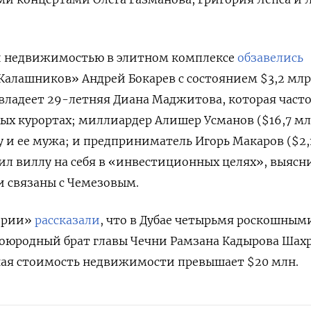
й недвижимостью в элитном комплексе
обзавелись
Калашников» Андрей Бокарев с состоянием $3,2 млрд
владеет 29-летняя Диана Маджитова, которая част
ных курортах; миллиардер Алишер Усманов ($16,7 м
 и ее мужа; и предприниматель Игорь Макаров ($2,
л виллу на себя в «инвестиционных целях», выясн
и связаны с Чемезовым.
ории»
рассказали
, что в Дубае четырьмя роскошным
воюродный брат главы Чечни Рамзана Кадырова Шах
ная стоимость недвижимости превышает $20 млн.