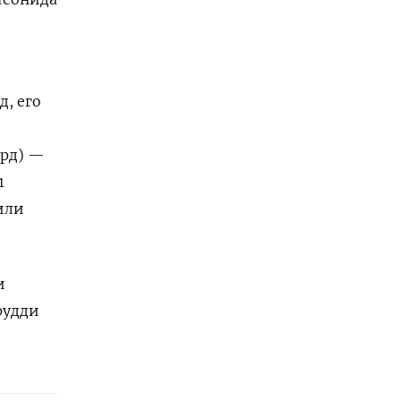
, его
о
лрд) —
1
или
и
рудди