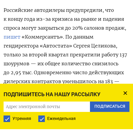
Российские автодилеры предупредили, что
к концу года из-за кризиса на рынке и падения
спроса могут закрыться до 20% салонов продаж,
пишет
«Коммерсантъ». По данным
гендиректора «Автостата» Сергея Целикова,
только за второй квартал прекратили работу 137
шоурумов — их общее количество снизилось
до 2,95 тыс. Одновременно число действующих
дилерских контрактов уменьшилось на 183 —
до 4,33 тыс. Целиков отметил, что наибольшие
ПОДПИШИТЕСЬ НА НАШУ РАССЫЛКУ
потери понесла группа компаний «КлючАвто»:
ПОДПИСАТЬСЯ
к началу года у нее оставалось 90 контрактов,
а к июлю эта цифра сократилась до 36.
Утренняя
Еженедельная