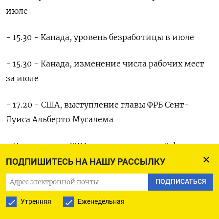
июле
- 15.30 - Канада, уровень безработицы в июле
- 15.30 - Канада, изменение числа рабочих мест
за июле
- 17.20 - США, выступление главы ФРБ Сент-
Луиса Альберто Мусалема
- После 20.00 - США, отчет компании Baker
Hughes об активных нефтедобывающих
ПОДПИШИТЕСЬ НА НАШУ РАССЫЛКУ
установках
ПОДПИСАТЬСЯ
Суббота, 9 августа
Утренняя
Еженедельная