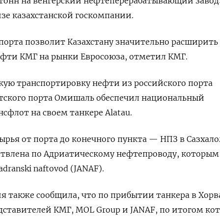
 тонн на венгерский нефтеперерабатывающий завод»
изе казахстанской госкомпании.
порта позволит Казахстану значительно расширить
ефти КМГ на рынки Евросоюза, отметил КМГ.
кую транспортировку нефти из российского порта
атского порта Омишаль обеспечил национальный
сфлот на своем танкере Alatau.
ырья от порта до конечного пункта — НПЗ в Сазхал
ствлена по Адриатическому нефтепроводу, которым
dranski naftovod (JANAF).
я также сообщила, что по прибытии танкера в Хор
едставителей КМГ, MOL Group и JANAF, по итогом ко