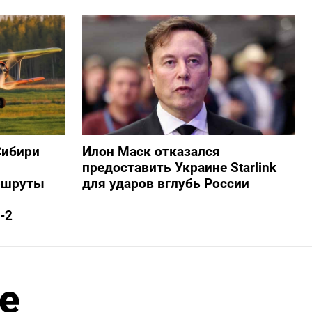
Сибири
Илон Маск отказался
предоставить Украине Starlink
ршруты
для ударов вглубь России
-2
е