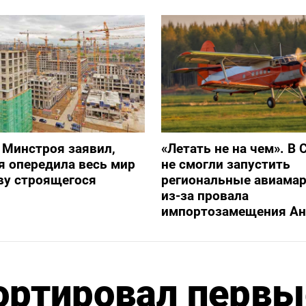
 Минстроя заявил,
«Летать не на чем». В 
я опередила весь мир
не смогли запустить
ву строящегося
региональные авиама
из-за провала
импортозамещения Ан
ортировал первы