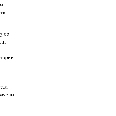
раг
ить
3:00
ыли
тории.
уста
вачены