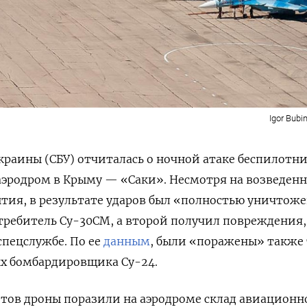
Igor Bubi
краины (СБУ) отчиталась о ночной атаке беспилотн
аэродром в Крыму — «Саки». Несмотря на возведен
тия, в результате ударов был «полностью уничтож
ребитель Су-30СМ, а второй получил повреждения,
спецслужбе. По ее
данным
, были «поражены» также
х бомбардировщика Су-24.
тов дроны поразили на аэродроме склад авиационн