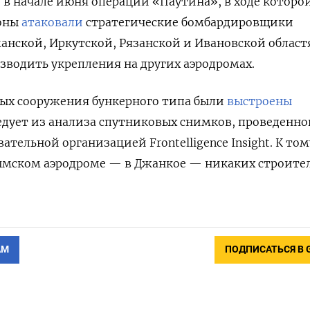
 в начале июня операции «Паутина», в ходе которо
роны
атаковали
стратегические бомбардировщики
манской, Иркутской, Рязанской и Ивановской област
озводить укрепления на других аэродромах.
ных сооружения бункерного типа были
выстроены
ледует из анализа спутниковых снимков, проведенно
ательной организацией Frontelligence Insight. К том
ымском аэродроме — в Джанкое — никаких строите
АМ
ПОДПИСАТЬСЯ В 