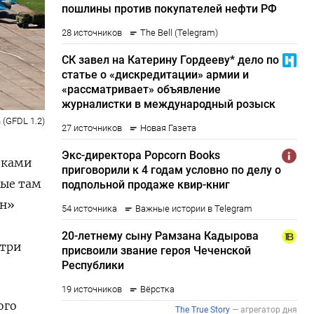
n (GFDL 1.2)
иками
ные там
ен»
 три
ого