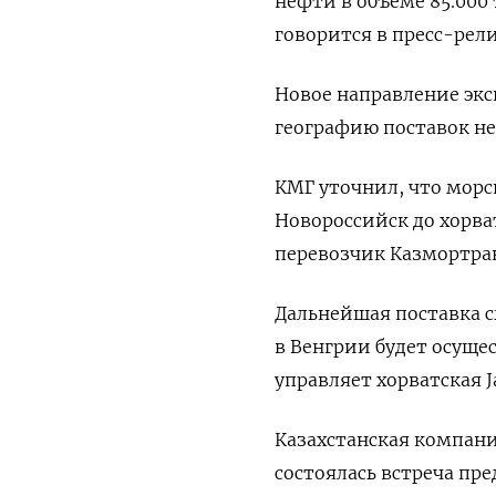
нефти в объеме 85.000
говорится в пресс-рел
Новое направление экс
географию поставок н
КМГ уточнил, что морс
Новороссийск до хорв
перевозчик Казмортран
Дальнейшая поставка с
в Венгрии будет осуще
управляет хорватская Ja
Казахстанская компани
состоялась встреча пр