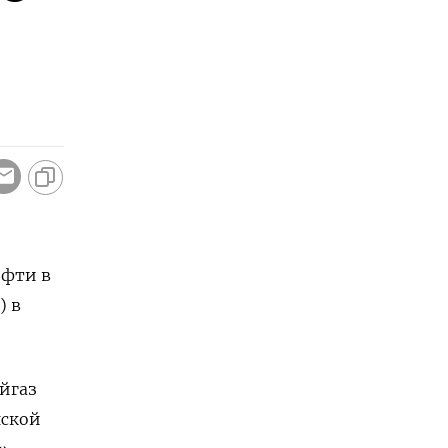
ефти в
) в
йгаз
нской