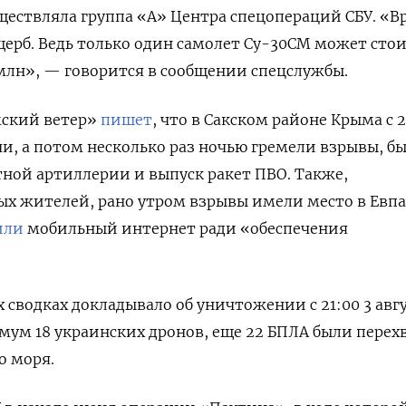
ществляла группа «А» Центра спецопераций СБУ. «В
ерб. Ведь только один самолет Су-30СМ может сто
$ млн», — говорится в сообщении спецслужбы.
мский ветер»
пишет
, что в Сакском районе Крыма с 2
чи, а потом несколько раз ночью гремели взрывы, б
ной артиллерии и выпуск ракет ПВО. Также,
х жителей, рано утром взрывы имели место в Евпа
или
мобильный интернет ради «обеспечения
 сводках докладывало об уничтожении с 21:00 3 авг
имум 18 украинских дронов, еще 22 БПЛА были перех
о моря.