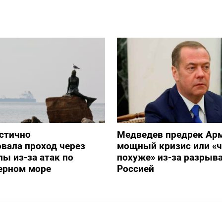
стично
Медведев предрек Ар
вала проход через
мощный кризис или «ч
ы из-за атак по
похуже» из-за разрыва
ерном море
Россией