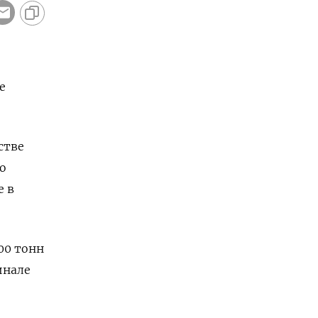
е
стве
о
е в
00 тонн
инале