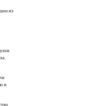
один из
рузки
xa.
ли
ю и
ство