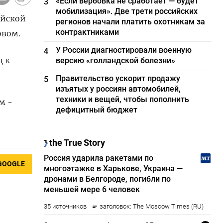
«Если вербовка не сработает — будет
3
мобилизация». Две трети российских
ейской
регионов начали платить охотникам за
контрактниками
овом.
У России диагностировали военную
4
ц к
версию «голландской болезни»
Правительство ускорит продажу
5
изъятых у россиян автомобилей,
техники и вещей, чтобы пополнить
м -
дефицитный бюджет
)
GOOGLE