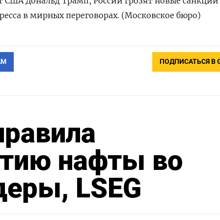
 США Дональд Трамп, России грозят новые санкции
ресса в мирных переговорах. (Московское бюро)
АМ
ПОДПИСАТЬСЯ В 
правила
ртию нафты во
деры, LSEG