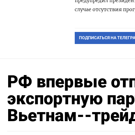
предупредил президент
случае отсутствия прог
ПОДПИСАТЬСЯ НА ТЕЛЕГР
РФ впервые от
экспортную па
Вьетнам--трей