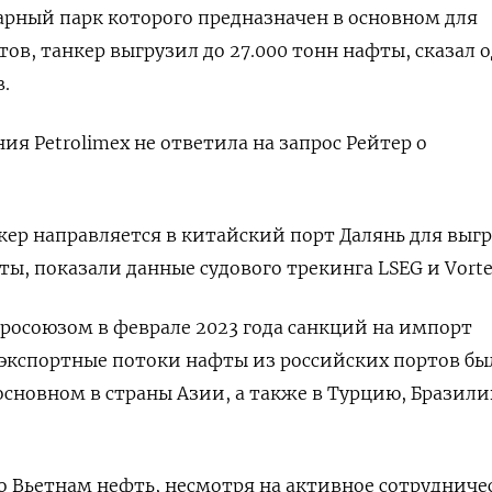
арный парк которого предназначен в основном для
ов, танкер выгрузил до 27.000 тонн нафты, сказал 
.
я Petrolimex не ответила на запрос Рейтер о
кер направляется в китайский порт Далянь для выг
ы, показали данные судового трекинга LSEG и Vorte
росоюзом в феврале 2023 года санкций на импорт
 экспортные потоки нафты из российских портов бы
сновном в страны Азии, а также в Турцию, Бразили
во Вьетнам нефть, несмотря на активное сотрудниче