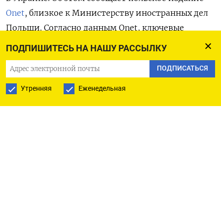
Onet
,
близкое к Министерству иностранных дел
Польши.
Согласно данным Onet, ключевые
положения инициативы включают соглашение
ПОДПИШИТЕСЬ НА НАШУ РАССЫЛКУ
о прекращении огня, но не полный мирный
ПОДПИСАТЬСЯ
договор; фактическое признание
территориальных завоеваний России, но без
Утренняя
Еженедельная
юридической легализации: вопрос статуса
оккупированных украинских территорий будет
отложен на 49 или даже 99 лет; снятие большей
части западных санкций против Москвы;
в долгосрочной перспективе — возможность
возобновления энергетического сотрудничества,
включая поставки российского газа и нефти.
При этом, как подчеркивает портал,