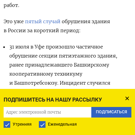
работ.
Это уже
пятый случай
обрушения здания
в России за короткий период:
31 июля в Уфе произошло частичное
обрушение секции пятиэтажного здания,
ранее принадлежавшего Башкирскому
кооперативному техникуму
и Башпотребсоюзу. Инцидент случился
на улице Коммунистической. По данным
ПОДПИШИТЕСЬ НА НАШУ РАССЫЛКУ
регионального управления МЧС, обрушилась
часть стены. Здание, признанное объектом
ПОДПИСАТЬСЯ
культурного наследия, было заброшено
Утренняя
Еженедельная
и официально находилось в аварийном