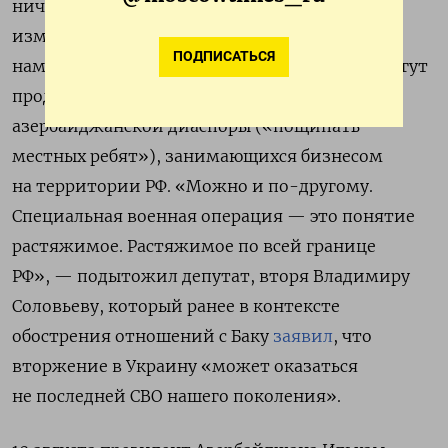
ничего не изменится, а вот у них сильно
изменится», —
сказал
Гурулев. Он также
ПОДПИСАТЬСЯ
намекнул на то, что российские силовики могут
продолжить преследования представителей
азербайджанской диаспоры («пощипать
местных ребят»), занимающихся бизнесом
на территории РФ. «Можно и по-другому.
Специальная военная операция — это понятие
растяжимое. Растяжимое по всей границе
РФ», — подытожил депутат, вторя Владимиру
Соловьеву, который ранее в контексте
обострения отношений с Баку
заявил
, что
вторжение в Украину «может оказаться
не последней СВО нашего поколения».