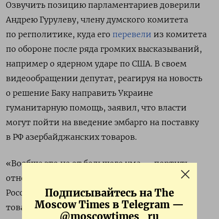
Озвучить позицию парламентариев доверили
Андрею Гурулеву, члену думского комитета
по регполитике, куда его
перевели
из комитета
по обороне после ряда громких высказываний,
например о ядерном ударе по США. В своем
видеообращении депутат, реагируя на новость
о решение Баку направить Украине
гуманитарную помощь, заявил, что власти
могут пойти на введение эмбарго на поставку
в РФ азербайджанских товаров.
«Вообще это не от большого ума — портить
отношения с таким большим соседом, как
Подписывайтесь на The
Россия. Если на прилавках в России не будет
Moscow Times в Telegram —
товаров из Азербайджана, то у нас от этого
@moscowtimes_ru