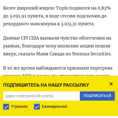
Более широкий индекс Topix поднялся на 0,83%
до 3.091,91 пункта, в ходе сессии подскочив до
рекордного максимума в 3.103,31 пункта.
Данные CPI США вызвали чувство облегчения на
рынках, благодаря чему японские акции пошли
вверх, сказала Маки Савада из Nomura Securities.
В то же время наблюдаются признаки перегрева
индекса Nikkei после его стремительного ралли,
и резкое падение в любой момент не станет
ПОДПИШИТЕСЬ НА НАШУ РАССЫЛКУ
неожиданностью, добавила она.
ПОДПИСАТЬСЯ
Подъем возглавили бумаги Yokohama Rubber Co
Утренняя
Еженедельная
Ltd, Tokyo Electric Power Company Holdings Inc и