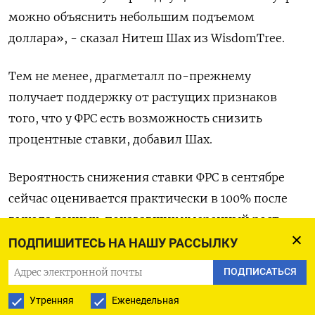
можно объяснить небольшим подъемом
доллара», - сказал Нитеш Шах из WisdomTree.
Тем не менее, драгметалл по-прежнему
получает поддержку от растущих признаков
того, что у ФРС есть возможность снизить
процентные ставки, добавил Шах.
Вероятность снижения ставки ФРС в сентябре
сейчас оценивается практически в 100% после
выхода данных, показавших умеренный рост
инфляции в США в июле, а также комментария
ПОДПИШИТЕСЬ НА НАШУ РАССЫЛКУ
министра финансов Скотта Бессента о
ПОДПИСАТЬСЯ
возможности более крупного шага вниз на 50
Утренняя
Еженедельная
базисных пунктов на фоне недавней слабой