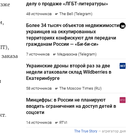
озже
и,
IT),
 заказа
и
кт.