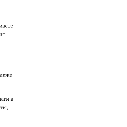
имаете
рит
и
также
шаги в
ты,