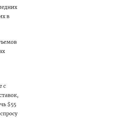
следних
их в
бъемов
ах
е с
ставок,
чь $55
 спросу