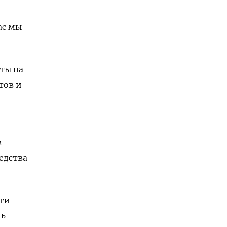
ас мы
ты на
тов и
м
едства
сти
ль