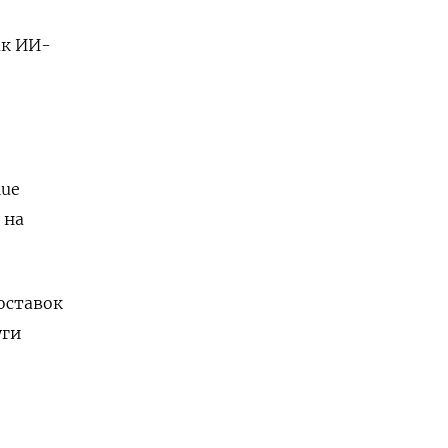
ак ИИ-
lue
 на
оставок
уги