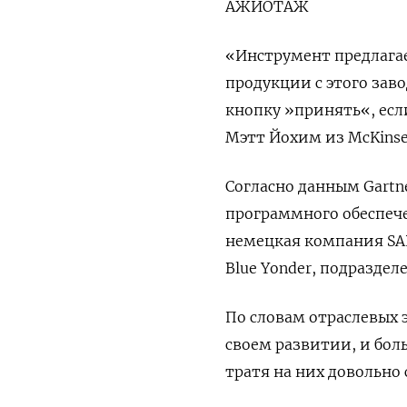
АЖИОТАЖ
«Инструмент предлагае
продукции с этого заво
кнопку »принять«, есл
Мэтт Йохим из McKinse
Согласно данным Gart
программного обеспеч
немецкая компания SAP
Blue Yonder, подразделе
По словам отраслевых 
своем развитии, и бол
тратя на них довольно