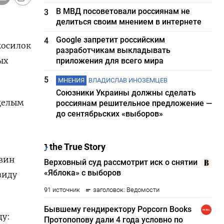
В МВД посоветовали россиянам не
3
делиться своим мнением в интернете
Google запретит российским
4
косилок
разработчикам выкладывать
ых
приложения для всего мира
5
МНЕНИЯ
ВЛАДИСЛАВ ИНОЗЕМЦЕВ
Союзники Украины должны сделать
 целым
россиянам решительное предложение —
до сентябрьских «выборов»
евин
виду
ду: