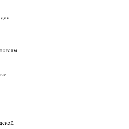
 для
 погоды
ные
в
адской