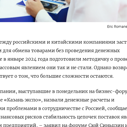
Eric Roman
между российскими и китайскими компаниями зас
и для обмена товарами без проведения денежных
е в январе 2024 года подготовили методичку о про
массовым явлением они так и не стали. Однако возв
ствует о том, что большие сложности остаются.
пании, выступавшие в понедельник на бизнес-фору
 «Казань экспо», назвали денежные расчеты и
и проблемами в сотрудничестве с Россией, сообща
финансовых рисков стабильность цепочек поставок я
и предприятий, – заявил на форуме Сюй Синьцзин 