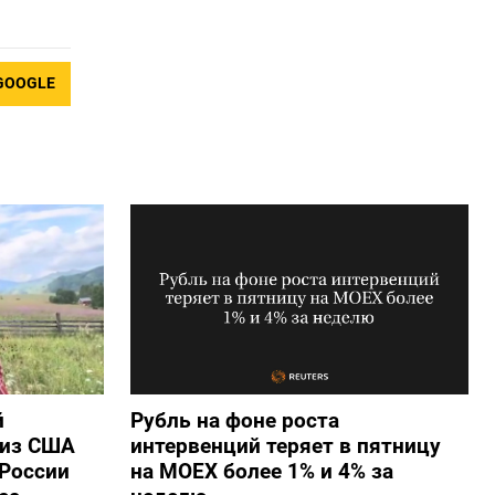
GOOGLE
й
Рубль на фоне роста
 из США
интервенций теряет в пятницу
России
на МОЕХ более 1% и 4% за