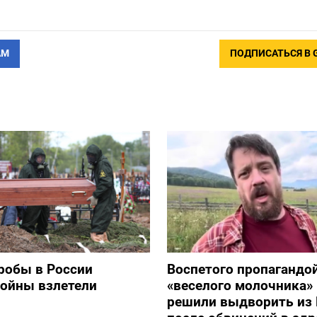
АМ
ПОДПИСАТЬСЯ В 
робы в России
Воспетого пропагандо
войны взлетели
«веселого молочника»
решили выдворить из 