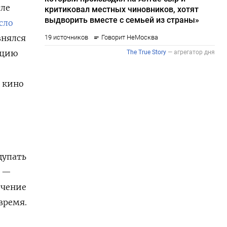
сле
сло
внялся
нцию
о кино
щупать
, —
ечение
время.