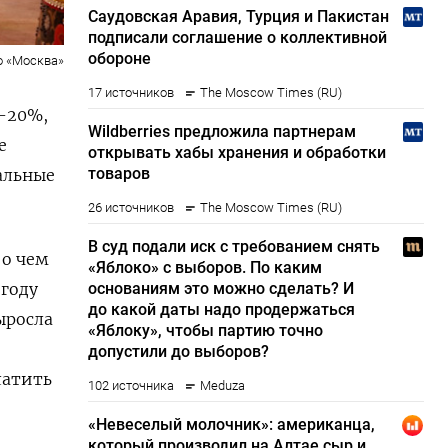
о «Москва»
5-20%,
е
альные
 о чем
 году
ыросла
латить