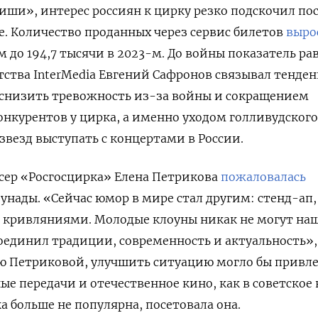
ши», интерес россиян к цирку резко подскочил по
. К
оличество проданных через сервис билетов
выро
-м до 194,7 тысячи в 2023-м. До войны показатель ра
ентства InterMedia Евгений Сафронов связывал тенде
 снизить тревожность из-за войны и сокращением
онкурентов у цирка, а именно уходом голливудског
звезд выступать с концертами в России.
ссер «Росгосцирка»
Елена Петрикова
пожаловалась
унады. «С
ейчас юмор в мире стал другим: стенд-ап,
с кривляниями. Молодые клоуны никак не могут на
соединил традиции, современность и актуальность»
ию Петриковой, улучшить ситуацию могло бы привл
ые передачи и отечественное кино, как в советское 
а больше не популярна, посетовала она.