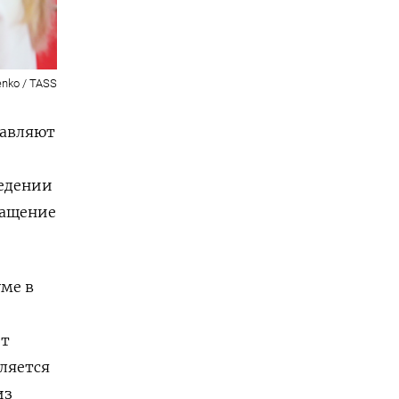
enko / TASS
тавляют
ведении
ращение
ме в
ет
вляется
из