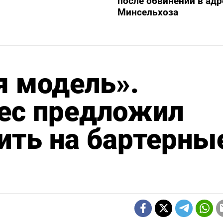
после обвинений в адр
Минсельхоза
я модель».
нес предложил
ить на бартерны