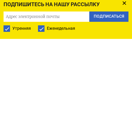
ПОДПИШИТЕСЬ НА НАШУ РАССЫЛКУ
действия, повышение страховых взносов...
перевозка морским транспортом, чем всегда
ПОДПИСАТЬСЯ
гордились все логисты, стала сегодня уязвима. И
Утренняя
Еженедельная
это надо понимать, что здесь мы столкнулись с
этим, и мы видим, что недружественные
действия в Балтийском море, в Черном море, в
проливах, в Суэцком канале говорят о том, что
надо очень грамотно выстраивать независимую
транспортную логистику России и Китая», -
сказал он на форуме в Казани.
«Здесь есть у нас предложение, и я думаю, что
мы уже по итогам той сессии, которая
состоялась, мы вместе с правительством
Российской Федерации и нашими китайскими