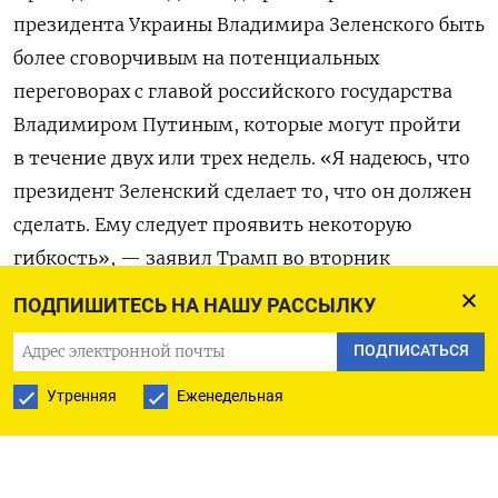
президента Украины Владимира Зеленского быть
более сговорчивым на потенциальных
переговорах с главой российского государства
Владимиром Путиным, которые могут пройти
в течение двух или трех недель. «Я надеюсь, что
президент Зеленский сделает то, что он должен
сделать. Ему следует проявить некоторую
гибкость», — заявил Трамп во вторник
в интервью телеканалу Fox News.
ПОДПИШИТЕСЬ НА НАШУ РАССЫЛКУ
Он также предупредил, что не допустит
ПОДПИСАТЬСЯ
вступления Украины в НАТО, против чего
Утренняя
Еженедельная
категорически выступает Москва, и снова
подчеркнул, что расширение НАТО всегда было
табу для Москвы, еще до того, как президентом